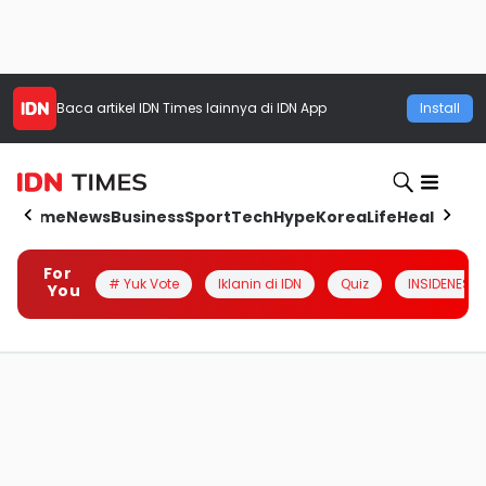
Baca artikel
IDN Times
lainnya di IDN App
Install
Home
News
Business
Sport
Tech
Hype
Korea
Life
Health
Aut
For
# Yuk Vote
Iklanin di IDN
Quiz
INSIDENESIA
You