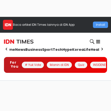
Baca artikel
IDN Times
lainnya di IDN App
Install
Home
News
Business
Sport
Tech
Hype
Korea
Life
Health
Aut
For
# Yuk Vote
Iklanin di IDN
Quiz
INSIDENESIA
You