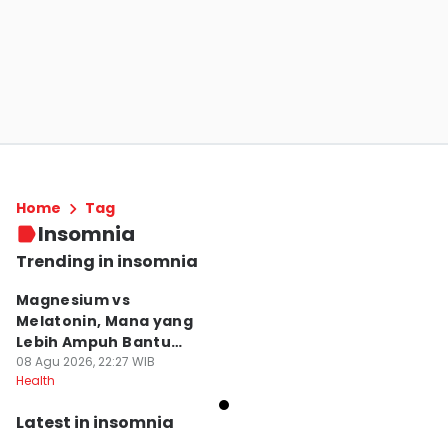
Home
Tag
Insomnia
Trending in insomnia
Magnesium vs
Melatonin, Mana yang
Lebih Ampuh Bantu
Tidur?
08 Agu 2026, 22:27 WIB
Health
Latest in insomnia