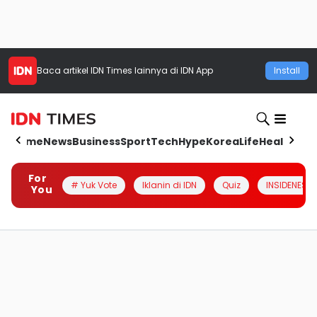
Baca artikel
IDN Times
lainnya di IDN App
Install
Home
News
Business
Sport
Tech
Hype
Korea
Life
Health
Aut
For
# Yuk Vote
Iklanin di IDN
Quiz
INSIDENESIA
You