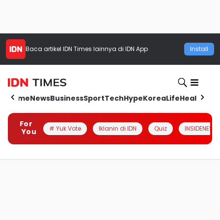
Baca artikel
IDN Times
lainnya di IDN App
Install
Home
News
Business
Sport
Tech
Hype
Korea
Life
Health
Aut
For
# Yuk Vote
Iklanin di IDN
Quiz
INSIDENESIA
You