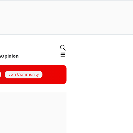
n
Opinion
Join Community