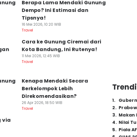
unung
Berapa Lama Mendaki Gunung
Dempo? Ini Estimasi dan
Tipsnya!
16 Mei 2026, 10:20 WIB
Travel
Cara ke Gunung Ciremai dari
gan
Kota Bandung, Ini Rutenya!
11 Mei 2026, 12:45 WIB
Travel
unung
Kenapa Mendaki Secara
Trendi
Berkelompok Lebih
Direkomendasikan?
1
.
Gubern
26 Apr 2026, 18:50 WIB
2
.
Prabow
Travel
3
.
Makan B
 via
4
.
Nilai T
i
5
.
Piala A