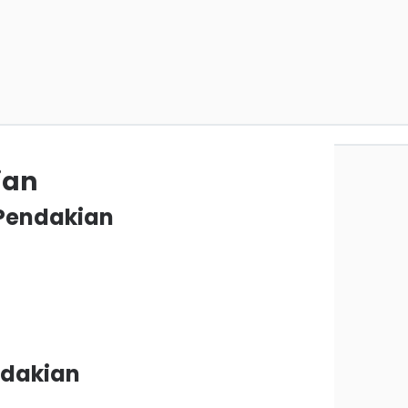
ian
 Pendakian
endakian