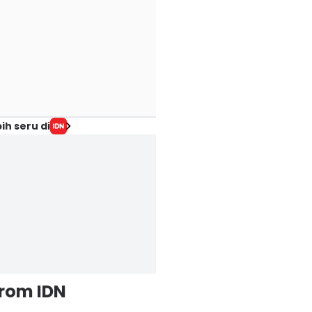
ih seru di
from IDN