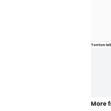
Tonton leb
More 