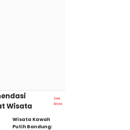
endasi
See
t Wisata
More
Wisata Kawah
Putih Bandung: