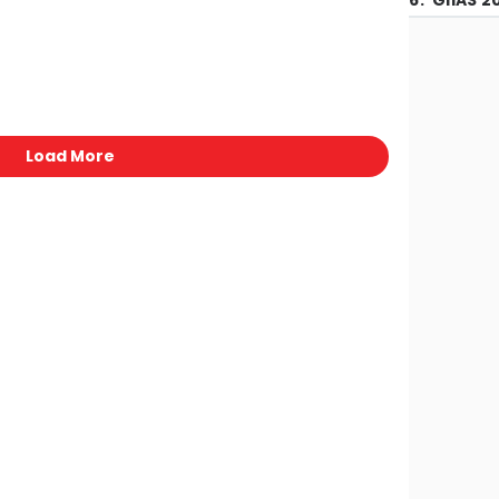
6
.
GIIAS 2
Load More