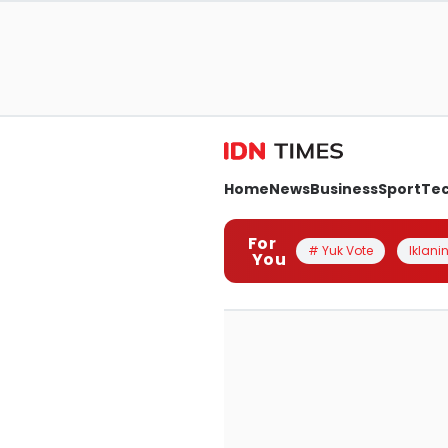
Home
News
Business
Sport
Te
For
# Yuk Vote
Iklanin
You