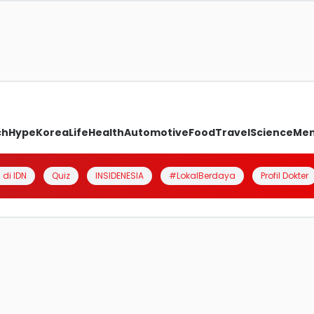
ch
Hype
Korea
Life
Health
Automotive
Food
Travel
Science
Me
 di IDN
Quiz
INSIDENESIA
#LokalBerdaya
Profil Dokter