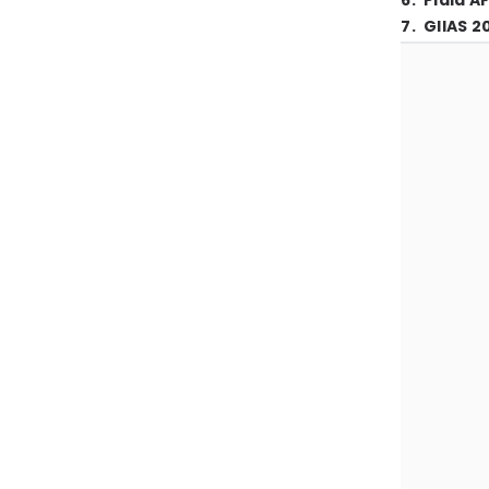
6
.
Piala A
7
.
GIIAS 2