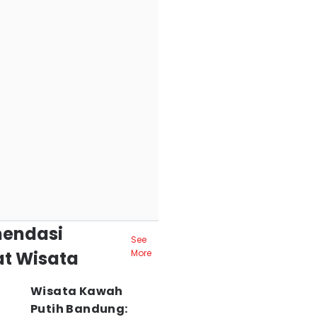
endasi
See
t Wisata
More
Wisata Kawah
Putih Bandung: