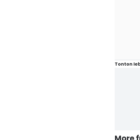
Tonton leb
More 