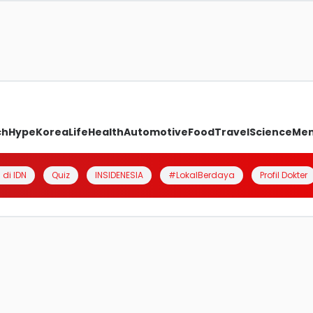
ch
Hype
Korea
Life
Health
Automotive
Food
Travel
Science
Me
 di IDN
Quiz
INSIDENESIA
#LokalBerdaya
Profil Dokter