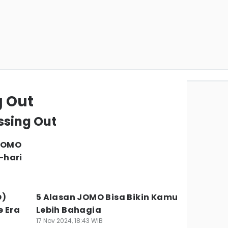
g Out
issing Out
JOMO
-hari
O)
5 Alasan JOMO Bisa Bikin Kamu
e Era
Lebih Bahagia
17 Nov 2024, 18:43 WIB