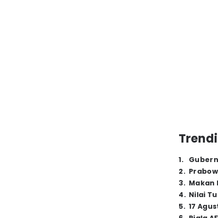
Trendi
1
.
Gubern
2
.
Prabow
3
.
Makan B
4
.
Nilai T
5
.
17 Agus