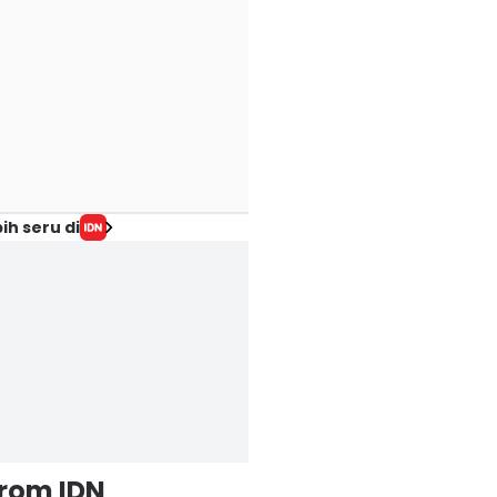
ih seru di
from IDN