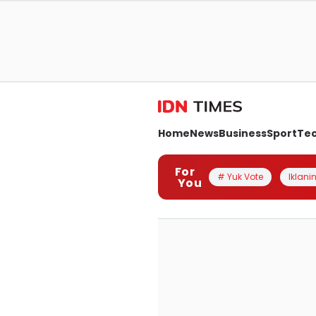
Home
News
Business
Sport
Te
For
# Yuk Vote
Iklanin
You