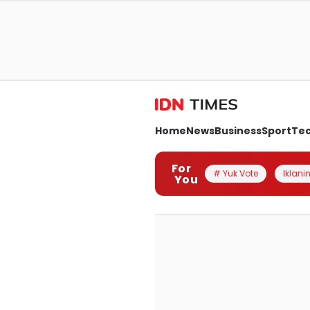
Home
News
Business
Sport
Te
For
# Yuk Vote
Iklanin
You