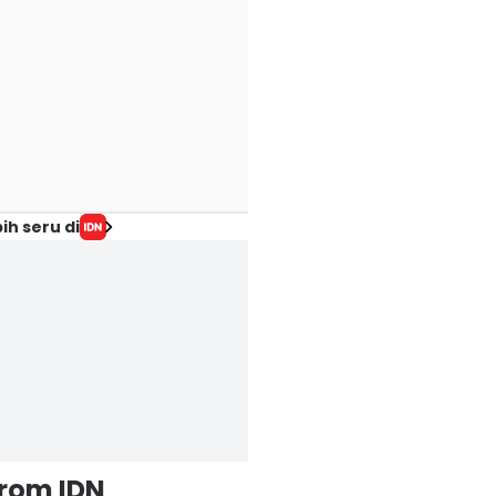
ih seru di
from IDN