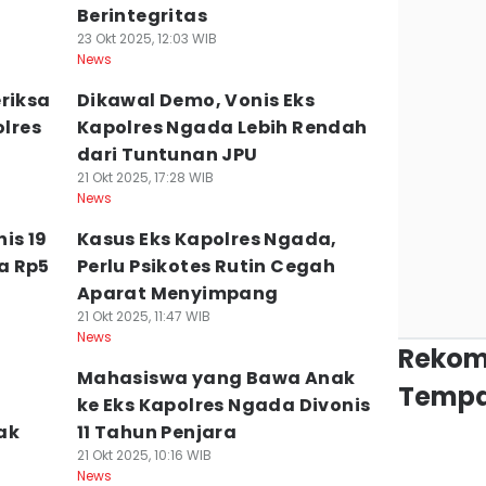
Berintegritas
23 Okt 2025, 12:03 WIB
News
riksa
Dikawal Demo, Vonis Eks
olres
Kapolres Ngada Lebih Rendah
dari Tuntunan JPU
21 Okt 2025, 17:28 WIB
News
is 19
Kasus Eks Kapolres Ngada,
a Rp5
Perlu Psikotes Rutin Cegah
Aparat Menyimpang
21 Okt 2025, 11:47 WIB
News
Rekom
Mahasiswa yang Bawa Anak
Tempa
ke Eks Kapolres Ngada Divonis
ak
11 Tahun Penjara
21 Okt 2025, 10:16 WIB
News