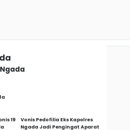
ada
s Ngada
da
nis 19
Vonis Pedofilia Eks Kapolres
da
Ngada Jadi Pengingat Aparat