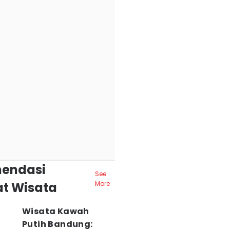
endasi
See
t Wisata
More
Wisata Kawah
Putih Bandung: