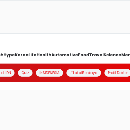
ch
Hype
Korea
Life
Health
Automotive
Food
Travel
Science
Me
 di IDN
Quiz
INSIDENESIA
#LokalBerdaya
Profil Dokter