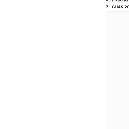
6
.
Piala A
7
.
GIIAS 2