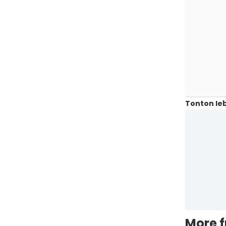
Tonton leb
More 