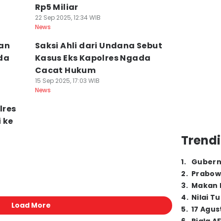
Rp5 Miliar
22 Sep 2025, 12:34 WIB
News
lan
Saksi Ahli dari Undana Sebut
da
Kasus Eks Kapolres Ngada
Cacat Hukum
15 Sep 2025, 17:03 WIB
News
lres
 ke
Trendi
1
.
Gubern
2
.
Prabow
3
.
Makan B
4
.
Nilai T
Load More
5
.
17 Agus