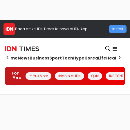
Baca artikel
IDN Times
lainnya di IDN App
Install
Home
News
Business
Sport
Tech
Hype
Korea
Life
Health
Aut
For
# Yuk Vote
Iklanin di IDN
Quiz
INSIDENESIA
You