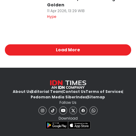
Golden
11 Apr 2026, 13:29 WIB
Hype
Load More
About Us
Editorial Team
Contact Us
Terms of Services
Pedoman Media Siber
Index
Sitemap
Follow Us
Download