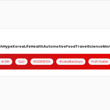
ch
Hype
Korea
Life
Health
Automotive
Food
Travel
Science
Me
 di IDN
Quiz
INSIDENESIA
#LokalBerdaya
Profil Dokter