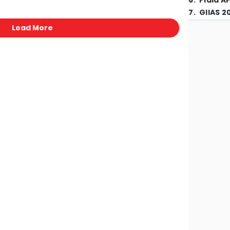
6
.
Piala A
7
.
GIIAS 2
Load More