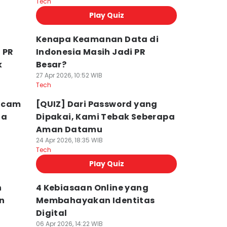
Tech
Play Quiz
Kenapa Keamanan Data di
 PR
Indonesia Masih Jadi PR
k
Besar?
27 Apr 2026, 10:52 WIB
Tech
 Scam
[QUIZ] Dari Password yang
ia
Dipakai, Kami Tebak Seberapa
Aman Datamu
24 Apr 2026, 18:35 WIB
Tech
Play Quiz
n
4 Kebiasaan Online yang
n
Membahayakan Identitas
Digital
06 Apr 2026, 14:22 WIB