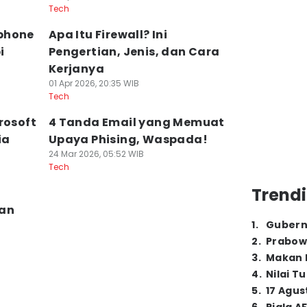
Tech
phone
Apa Itu Firewall? Ini
i
Pengertian, Jenis, dan Cara
Kerjanya
01 Apr 2026, 20:35 WIB
Tech
rosoft
4 Tanda Email yang Memuat
ia
Upaya Phising, Waspada!
24 Mar 2026, 05:52 WIB
Tech
Trendi
an
1
.
Gubern
2
.
Prabow
3
.
Makan B
4
.
Nilai T
5
.
17 Agus