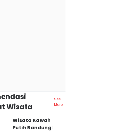
endasi
See
t Wisata
More
Wisata Kawah
Putih Bandung: