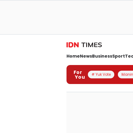
Home
News
Business
Sport
Te
For
# Yuk Vote
Iklanin
You