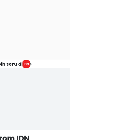
ih seru di
from IDN