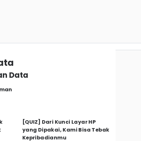
ata
an Data
Aman
k
[QUIZ] Dari Kunci Layar HP
k
yang Dipakai, Kami Bisa Tebak
Kepribadianmu