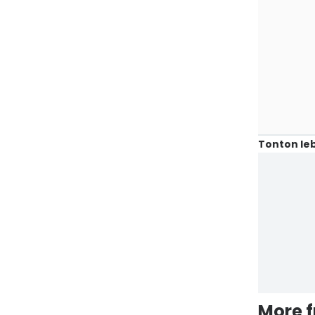
Tonton leb
More 