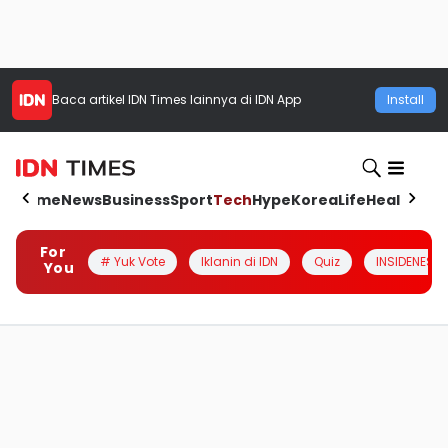
Baca artikel
IDN Times
lainnya di IDN App
Install
Home
News
Business
Sport
Tech
Hype
Korea
Life
Health
Aut
For
# Yuk Vote
Iklanin di IDN
Quiz
INSIDENESIA
You