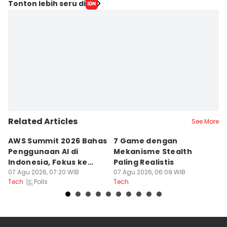
Tonton lebih seru di
Related Articles
See More
AWS Summit 2026 Bahas
7 Game dengan
R
Penggunaan AI di
Mekanisme Stealth
St
Indonesia, Fokus ke
Paling Realistis
B
Dampak
07 Agu 2026, 07:20 WIB
07 Agu 2026, 06:09 WIB
06
Polls
Tech
Tech
Te