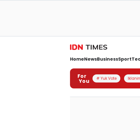
Home
News
Business
Sport
Te
For
# Yuk Vote
Iklanin
You