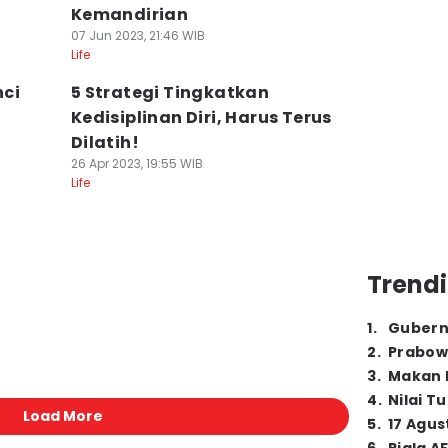
Kemandirian
07 Jun 2023, 21:46 WIB
Life
nci
5 Strategi Tingkatkan
Kedisiplinan Diri, Harus Terus
Dilatih!
26 Apr 2023, 19:55 WIB
Life
Trendi
1
.
Gubern
2
.
Prabow
3
.
Makan B
4
.
Nilai T
Load More
5
.
17 Agus