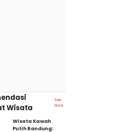
endasi
See
t Wisata
More
Wisata Kawah
Putih Bandung: