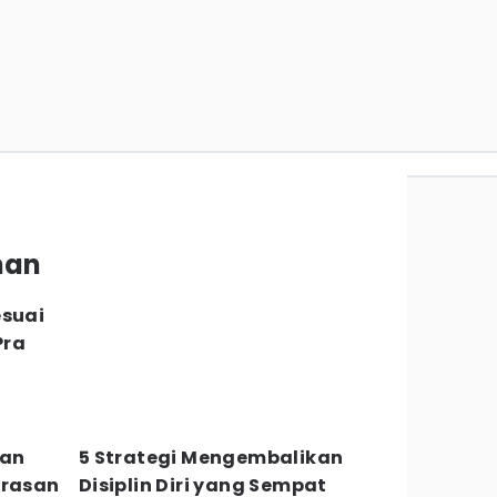
inan
esuai
Pra
kan
5 Strategi Mengembalikan
erasan
Disiplin Diri yang Sempat