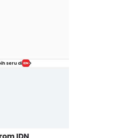
ih seru di
from IDN