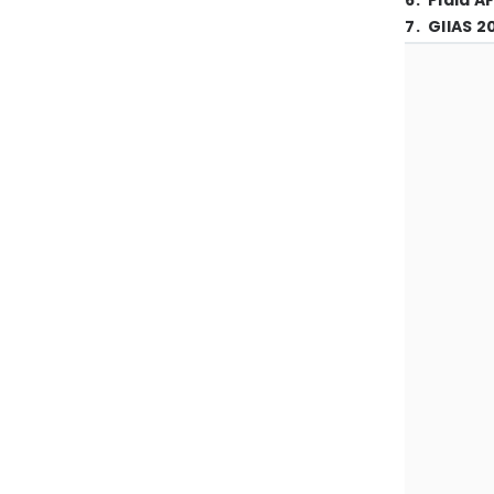
6
.
Piala A
7
.
GIIAS 2