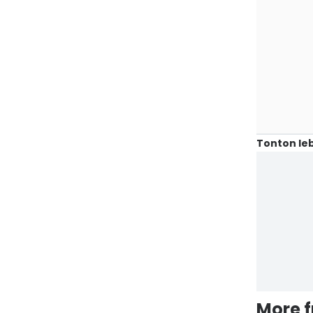
Tonton leb
More 