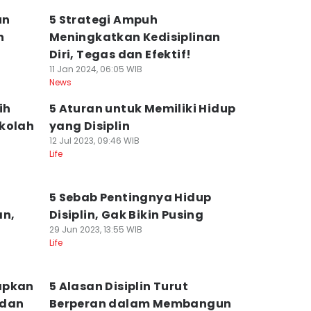
un
5 Strategi Ampuh
n
Meningkatkan Kedisiplinan
Diri, Tegas dan Efektif!
11 Jan 2024, 06:05 WIB
News
ih
5 Aturan untuk Memiliki Hidup
ekolah
yang Disiplin
12 Jul 2023, 09:46 WIB
Life
5 Sebab Pentingnya Hidup
an,
Disiplin, Gak Bikin Pusing
29 Jun 2023, 13:55 WIB
Life
apkan
5 Alasan Disiplin Turut
 dan
Berperan dalam Membangun