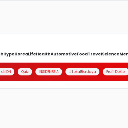
ch
Hype
Korea
Life
Health
Automotive
Food
Travel
Science
Me
 di IDN
Quiz
INSIDENESIA
#LokalBerdaya
Profil Dokter