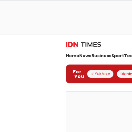
Home
News
Business
Sport
Te
For
# Yuk Vote
Iklanin
You