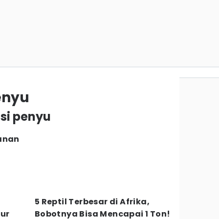
enyu
asi penyu
banan
5 Reptil Terbesar di Afrika,
lur
Bobotnya Bisa Mencapai 1 Ton!