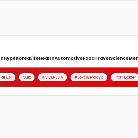
ch
Hype
Korea
Life
Health
Automotive
Food
Travel
Science
Me
 di IDN
Quiz
INSIDENESIA
#LokalBerdaya
Profil Dokter