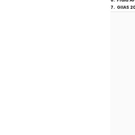
6
.
Piala A
7
.
GIIAS 2