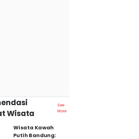
endasi
See
t Wisata
More
Wisata Kawah
Putih Bandung: