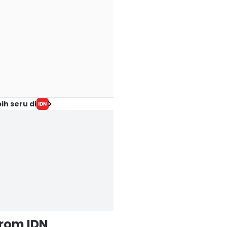
ih seru di
from IDN