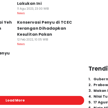
Lakukan Ini
11 Agu 2023, 23:00 WIB
News
ai Yeh
Konservasi Penyu di TCEC
n
Serangan Dihadapkan
Kesulitan Pakan
12 Feb 2022, 10:05 WIB
News
Penyu
Trendi
1
.
Gubern
2
.
Prabow
3
.
Makan B
4
.
Nilai T
Load More
5
.
17 Agus