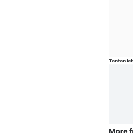
Tonton leb
More 