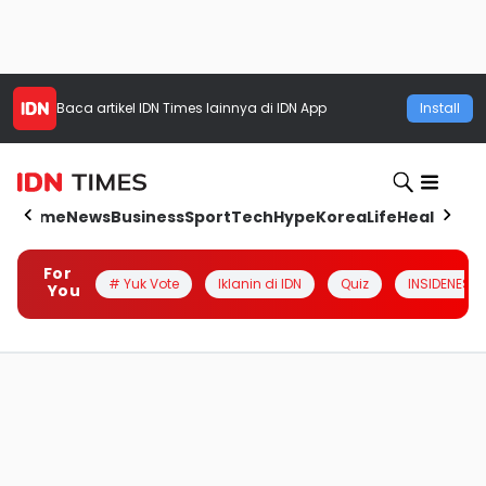
Baca artikel
IDN Times
lainnya di IDN App
Install
Home
News
Business
Sport
Tech
Hype
Korea
Life
Health
Aut
For
# Yuk Vote
Iklanin di IDN
Quiz
INSIDENESIA
You