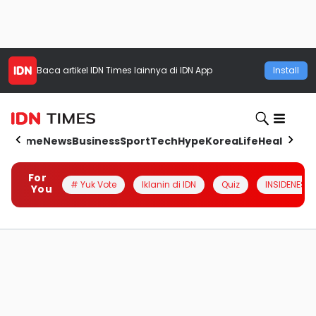
Baca artikel
IDN Times
lainnya di IDN App
Install
Home
News
Business
Sport
Tech
Hype
Korea
Life
Health
Aut
For
# Yuk Vote
Iklanin di IDN
Quiz
INSIDENESIA
You