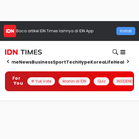
Baca artikel
IDN Times
lainnya di IDN App
Install
Home
News
Business
Sport
Tech
Hype
Korea
Life
Health
Aut
For
# Yuk Vote
Iklanin di IDN
Quiz
INSIDENESIA
You