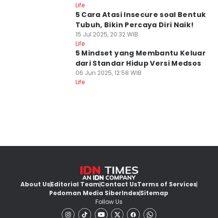
Life
5 Cara Atasi Insecure soal Bentuk
Tubuh, Bikin Percaya Diri Naik!
15 Jul 2025, 20:32 WIB
Life
5 Mindset yang Membantu Keluar
dari Standar Hidup Versi Medsos
06 Jun 2025, 12:58 WIB
Life
About Us
Editorial Team
Contact Us
Terms of Services
Pedoman Media Siber
Index
Sitemap
Follow Us