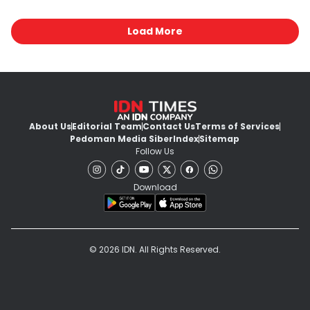
Load More
About Us
Editorial Team
Contact Us
Terms of Services
Pedoman Media Siber
Index
Sitemap
Follow Us
Download
© 2026 IDN. All Rights Reserved.