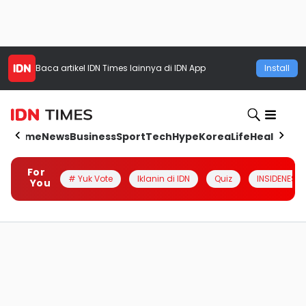
Baca artikel
IDN Times
lainnya di IDN App
Install
Home
News
Business
Sport
Tech
Hype
Korea
Life
Health
Aut
For
# Yuk Vote
Iklanin di IDN
Quiz
INSIDENESIA
You