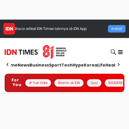
Baca artikel
IDN Times
lainnya di IDN App
Install
Home
News
Business
Sport
Tech
Hype
Korea
Life
Health
Aut
For
# Yuk Vote
Iklanin di IDN
Quiz
INSIDENESIA
You