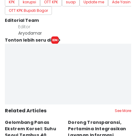
KPK
korupsi
OTT KPK
suap
Update me
Ade Yasin
OTT KPK Bupati Bogor
Editorial Team
Editor
Aryodamar
Tonton lebih seru di
Related Articles
See More
Gelombang Panas
Dorong Transparansi,
H
Ekstrem Korsel: Suhu
Pertamina Integrasikan
K
Seoul Tembus 40
Layanan Informasi
S