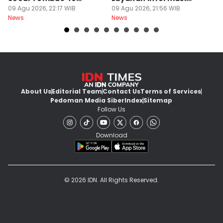
Derajat Celcius
09 Agu 2026, 22:17 WIB
Publik
09 Agu 2026, 21:56 WIB
09
News
News
Ne
About Us
Editorial Team
Contact Us
Terms of Services
Pedoman Media Siber
Index
Sitemap
Follow Us
Download
© 2026 IDN. All Rights Reserved.