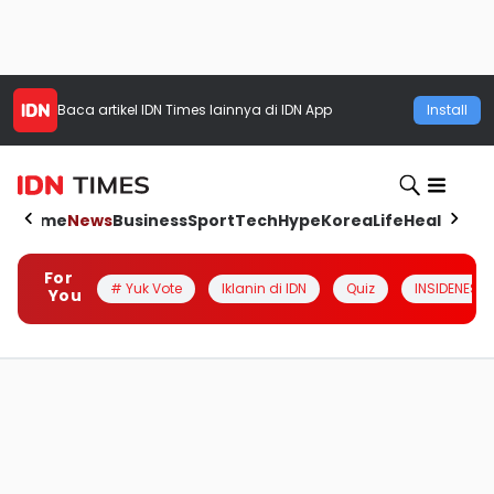
Baca artikel
IDN Times
lainnya di IDN App
Install
Home
News
Business
Sport
Tech
Hype
Korea
Life
Health
Aut
For
# Yuk Vote
Iklanin di IDN
Quiz
INSIDENESIA
You