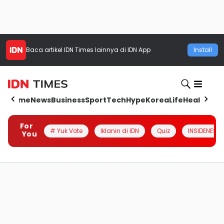
Baca artikel
IDN Times
lainnya di IDN App
Install
Home
News
Business
Sport
Tech
Hype
Korea
Life
Health
Aut
For
# Yuk Vote
Iklanin di IDN
Quiz
INSIDENESIA
You