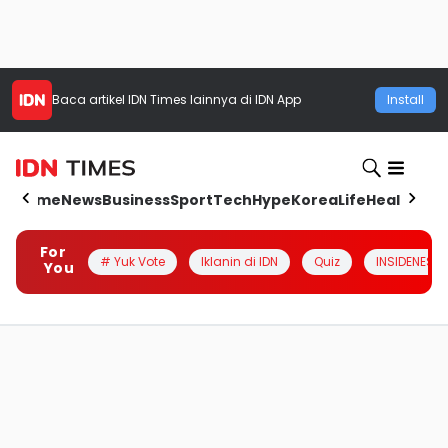
Baca artikel
IDN Times
lainnya di IDN App
Install
Home
News
Business
Sport
Tech
Hype
Korea
Life
Health
Aut
For
# Yuk Vote
Iklanin di IDN
Quiz
INSIDENESIA
You