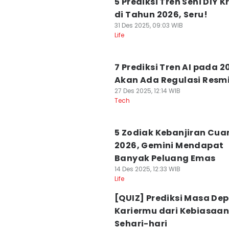
5 Prediksi Tren Seni DIY K
di Tahun 2026, Seru!
31 Des 2025, 09:03 WIB
Life
7 Prediksi Tren AI pada 2
Akan Ada Regulasi Resm
27 Des 2025, 12:14 WIB
Tech
5 Zodiak Kebanjiran Cua
2026, Gemini Mendapat
Banyak Peluang Emas
14 Des 2025, 12:33 WIB
Life
[QUIZ] Prediksi Masa De
Kariermu dari Kebiasaa
Sehari-hari