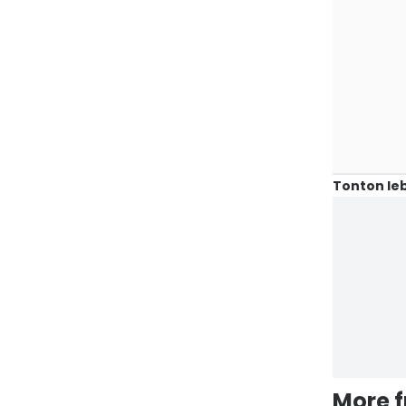
Tonton leb
More 