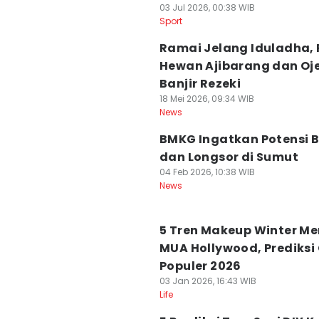
03 Jul 2026, 00:38 WIB
Sport
Ramai Jelang Iduladha, 
Hewan Ajibarang dan Oj
Banjir Rezeki
18 Mei 2026, 09:34 WIB
News
BMKG Ingatkan Potensi B
dan Longsor di Sumut
04 Feb 2026, 10:38 WIB
News
5 Tren Makeup Winter Me
MUA Hollywood, Prediksi
Populer 2026
03 Jan 2026, 16:43 WIB
Life