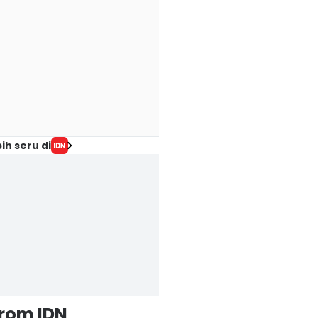
ih seru di
from IDN