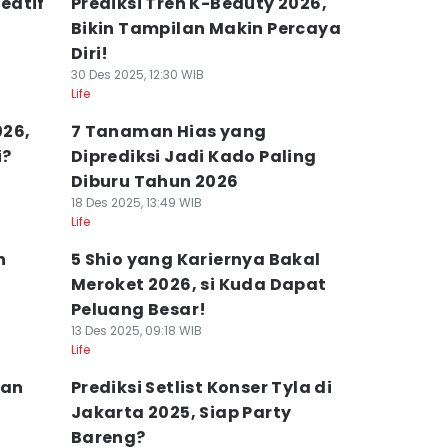
reatif
Prediksi Tren K-Beauty 2026,
Bikin Tampilan Makin Percaya
Diri!
30 Des 2025, 12:30 WIB
Life
026,
7 Tanaman Hias yang
i?
Diprediksi Jadi Kado Paling
Diburu Tahun 2026
18 Des 2025, 13:49 WIB
Life
n
5 Shio yang Kariernya Bakal
Meroket 2026, si Kuda Dapat
Peluang Besar!
13 Des 2025, 09:18 WIB
Life
pan
Prediksi Setlist Konser Tyla di
n
Jakarta 2025, Siap Party
Bareng?