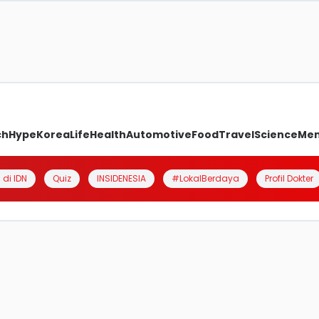
ch
Hype
Korea
Life
Health
Automotive
Food
Travel
Science
Me
 di IDN
Quiz
INSIDENESIA
#LokalBerdaya
Profil Dokter