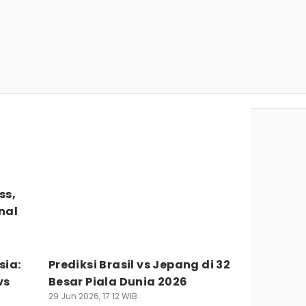
ss,
nal
sia:
Prediksi Brasil vs Jepang di 32
vs
Besar Piala Dunia 2026
29 Jun 2026, 17:12 WIB