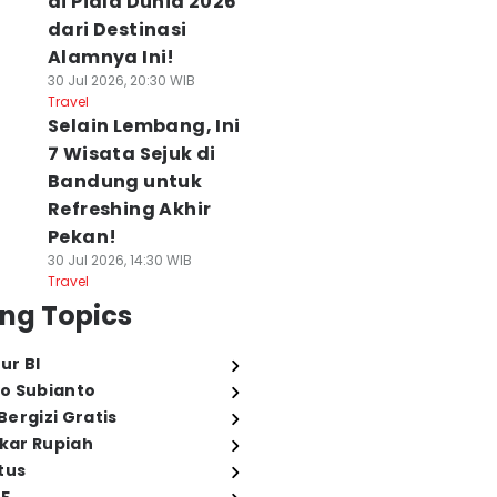
di Piala Dunia 2026
dari Destinasi
Alamnya Ini!
30 Jul 2026, 20:30 WIB
Travel
Selain Lembang, Ini
7 Wisata Sejuk di
Bandung untuk
Refreshing Akhir
Pekan!
30 Jul 2026, 14:30 WIB
Travel
ng Topics
ur BI
o Subianto
ergizi Gratis
ukar Rupiah
tus