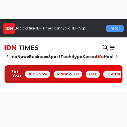
Baca artikel
IDN Times
lainnya di IDN App
Install
Home
News
Business
Sport
Tech
Hype
Korea
Life
Health
Aut
For
# Yuk Vote
Iklanin di IDN
Quiz
INSIDENESIA
You