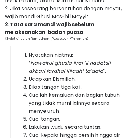
tidak teratur, dianjurkan mandi Istihada.
2. Jika seseorang bersentuhan dengan mayat,
wajib mandi Ghusl Mas-hil Mayyit.
2. Tata cara mandi wajib sebelum
melaksanakan ibadah puasa
Sholat di bulan Ramadhan (Pexels.com/Thirdman)
Nyatakan niatmu:
“
Nawaitul ghusla liraf 'il hadatsil
akbari fardhal lillaahi ta'aala
".
Ucapkan Bismillah.
Bilas tangan tiga kali.
Cucilah kemaluan dan bagian tubuh
yang tidak murni lainnya secara
menyeluruh.
Cuci tangan.
Lakukan wudu secara tuntas.
Cuci kepala hingga bersih hingga air