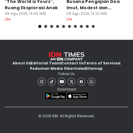
"The World is Yours",
Busana Pengajian Dea
K
Ruang Eksplorasi Anak
Imut, Modest dan
S
08 Agu 2026, 14:40 WIB
Anggun!
08 Agu 2026, 14:32 WIB
08
Life
Life
Lif
About Us
Editorial Team
Contact Us
Terms of Services
Pedoman Media Siber
Index
Sitemap
Follow Us
Download
© 2026 IDN. All Rights Reserved.