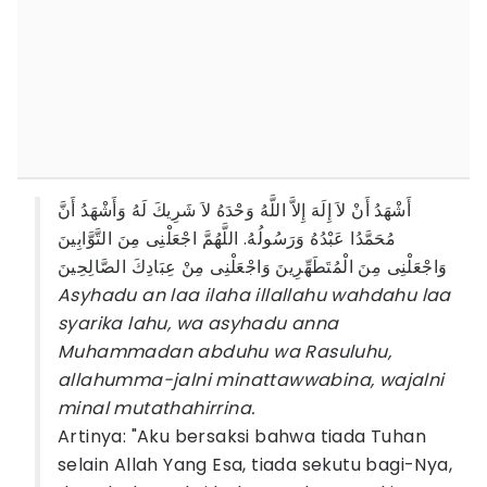
أَشْهَدُ أَنْ لاَ إِلَهَ إِلاَّ اللَّهُ وَحْدَهُ لاَ شَرِيكَ لَهُ وَأَشْهَدُ أَنَّ
مُحَمَّدُا عَبْدُهُ وَرَسُولُهُ. اللَّهُمَّ اجْعَلْنِى مِنَ التَّوَّابِينَ
وَاجْعَلْنِى مِنَ الْمُتَطَهِّرِينَ وَاجْعَلْنِى مِنْ عِبَادِكَ الصَّالِحِينَ
Asyhadu an laa ilaha illallahu wahdahu laa
syarika lahu, wa asyhadu anna
Muhammadan abduhu wa Rasuluhu,
allahumma-jalni minattawwabina, wajalni
minal mutathahirrina.
Artinya: "Aku bersaksi bahwa tiada Tuhan
selain Allah Yang Esa, tiada sekutu bagi-Nya,