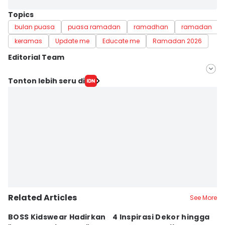
Topics
bulan puasa
puasa ramadan
ramadhan
ramadan
keramas
Update me
Educate me
Ramadan 2026
Editorial Team
Editor
Tonton lebih seru di
Muhammad Tarmizi Murdianto
Editor
Delvia Y Oktaviani
Related Articles
See More
BOSS Kidswear Hadirkan
4 Inspirasi Dekor hingga
K