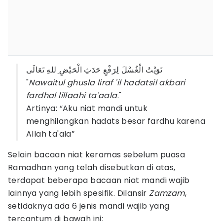
نَوَيْتُ الْغُسْلَ لِرَفْعِ حَدَثِ الْحَيْضِ ِللهِ تَعَالَى
"
Nawaitul ghusla liraf 'il hadatsil akbari
fardhal lillaahi ta'aala
."
Artinya: “Aku niat mandi untuk
menghilangkan hadats besar fardhu karena
Allah ta'ala”
Selain bacaan niat keramas sebelum puasa
Ramadhan yang telah disebutkan di atas,
terdapat beberapa bacaan niat mandi wajib
lainnya yang lebih spesifik. Dilansir
Zamzam
,
setidaknya ada 6 jenis mandi wajib yang
tercantum di bawah ini: