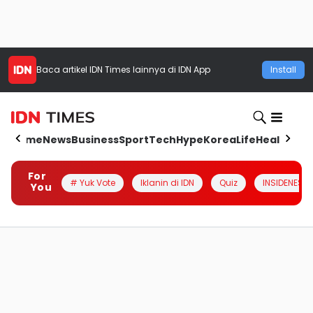
Baca artikel
IDN Times
lainnya di IDN App
Install
Home
News
Business
Sport
Tech
Hype
Korea
Life
Health
Aut
For
# Yuk Vote
Iklanin di IDN
Quiz
INSIDENESIA
You