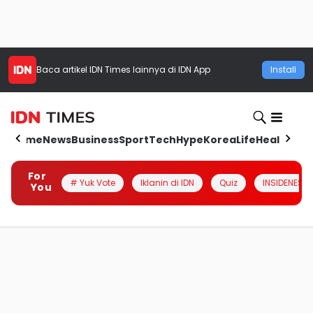
Baca artikel
IDN Times
lainnya di IDN App
Install
Home
News
Business
Sport
Tech
Hype
Korea
Life
Health
Aut
For
# Yuk Vote
Iklanin di IDN
Quiz
INSIDENESIA
You