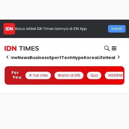
Baca artikel
IDN Times
lainnya di IDN App
Install
Home
News
Business
Sport
Tech
Hype
Korea
Life
Health
Aut
For
# Yuk Vote
Iklanin di IDN
Quiz
INSIDENESIA
You