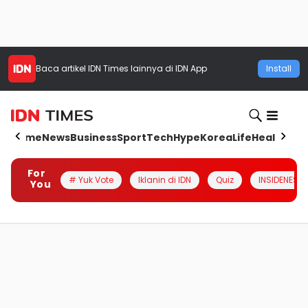
Baca artikel
IDN Times
lainnya di IDN App
Install
Home
News
Business
Sport
Tech
Hype
Korea
Life
Health
Aut
For
# Yuk Vote
Iklanin di IDN
Quiz
INSIDENESIA
You