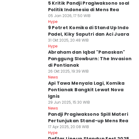
5 Kritik Pandji Pragiwaksono soal
Politik Indonesia di Mens Rea
05 Jan 2026, 17:50 WIB
Hype
9 Potret Komika di Stand Up Indo
Padel, Kiky Saputri dan Aci Juara
31 Okt 2025, 20:48 WIB
Hype
Abraham dan Iqbal "Panaskan"
Panggung Slowburn: The Invasion
di Pontianak
26 Okt 2025, 19:39 WIB
News
Api Tawa Menyala Lagi, Komika
Pontianak Bangkit Lewat Nova
Ignis
29 Jun 2025, 15:30 WIB
News
Pandji Pragiwaksono Spill Materi
Pertunjukan Stand-up Mens Rea
17 Apr 2025, 20:08 WIB
Hype
Daftar Lineup Standup Fest 2025