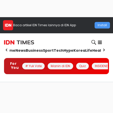
Baca artikel
IDN Times
lainnya di IDN App
Install
Home
News
Business
Sport
Tech
Hype
Korea
Life
Health
Aut
For
# Yuk Vote
Iklanin di IDN
Quiz
INSIDENESIA
You