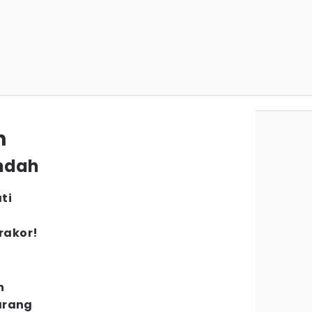
h
indah
ti
Drakor!
h
arang