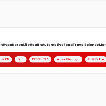
ch
Hype
Korea
Life
Health
Automotive
Food
Travel
Science
Me
 di IDN
Quiz
INSIDENESIA
#LokalBerdaya
Profil Dokter