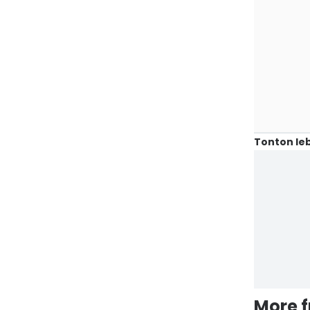
Tonton leb
More 