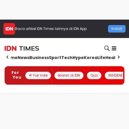
Baca artikel
IDN Times
lainnya di IDN App
Install
Home
News
Business
Sport
Tech
Hype
Korea
Life
Health
Aut
For
# Yuk Vote
Iklanin di IDN
Quiz
INSIDENESIA
You