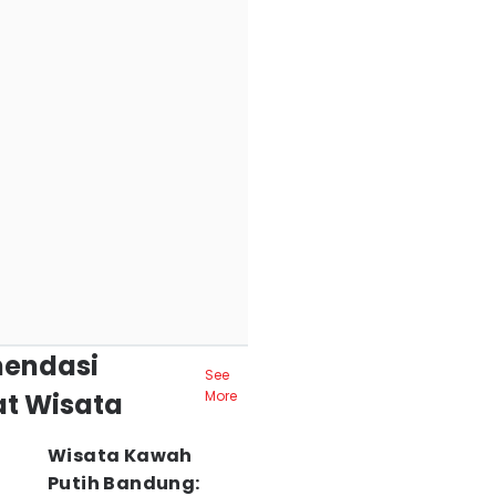
endasi
See
t Wisata
More
Wisata Kawah
Putih Bandung: