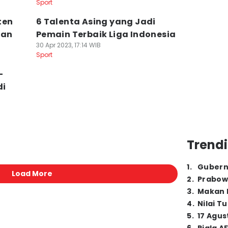
Sport
ten
6 Talenta Asing yang Jadi
pan
Pemain Terbaik Liga Indonesia
30 Apr 2023, 17:14 WIB
Sport
-
di
Trendi
1
.
Gubern
Load More
2
.
Prabow
3
.
Makan B
4
.
Nilai T
5
.
17 Agus