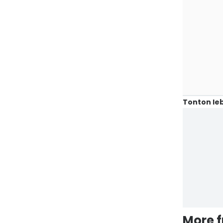
Tonton leb
More 