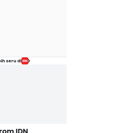
ih seru di
from IDN