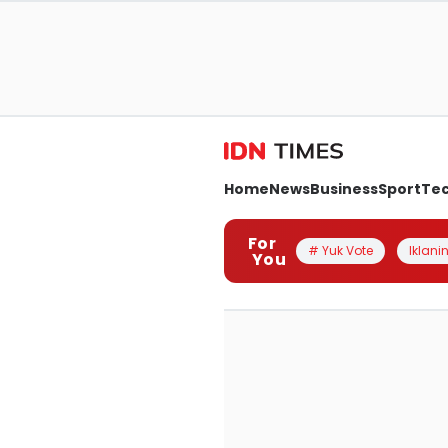
Home
News
Business
Sport
Te
For
# Yuk Vote
Iklanin
You