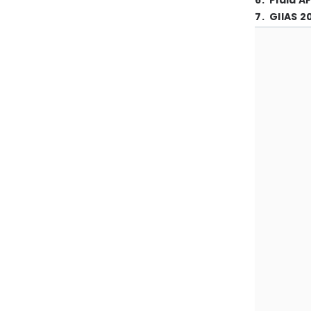
6
.
Piala A
7
.
GIIAS 2