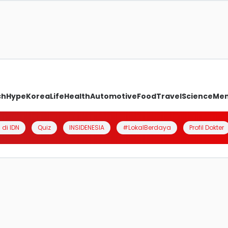
ch
Hype
Korea
Life
Health
Automotive
Food
Travel
Science
Me
 di IDN
Quiz
INSIDENESIA
#LokalBerdaya
Profil Dokter