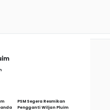
luim
m
uim
PSM Segera Resmikan
elanda
Pengganti Wiljan Pluim