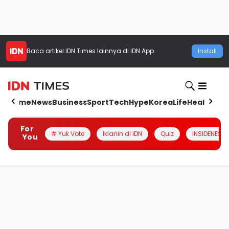
Baca artikel
IDN Times
lainnya di IDN App
Install
Home
News
Business
Sport
Tech
Hype
Korea
Life
Health
Aut
For
# Yuk Vote
Iklanin di IDN
Quiz
INSIDENESIA
You