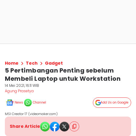
Home
Tech
Gadget
5 Pertimbangan Penting sebelum
Membeli Laptop untuk Workstation
14 Mei 2021, 16:11 WIB
Agung Prasetya
News
Channel
Add Us on Google
MSI Creator 17 (videomaker.com)
Share Article