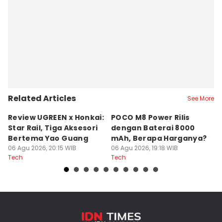
Related Articles
See More
Review UGREEN x Honkai:
POCO M8 Power Rilis
Q
Star Rail, Tiga Aksesori
dengan Baterai 8000
C
Bertema Yao Guang
mAh, Berapa Harganya?
I
06 Agu 2026, 20:15 WIB
06 Agu 2026, 19:18 WIB
06
Tech
Tech
Te