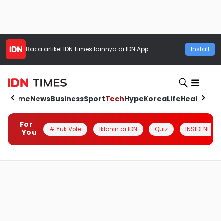
Baca artikel
IDN Times
lainnya di IDN App
Install
Home
News
Business
Sport
Tech
Hype
Korea
Life
Health
Aut
For
# Yuk Vote
Iklanin di IDN
Quiz
INSIDENESIA
You