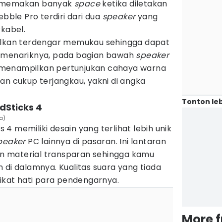
u memakan banyak
space
ketika diletakan
ebble Pro terdiri dari dua
speaker
yang
rkabel.
silkan terdengar memukau sehingga dapat
h menariknya, pada bagian bawah
speaker
menampilkan pertunjukan cahaya warna
an cukup terjangkau, yakni di angka
Tonton leb
dSticks 4
a)
4 memiliki desain yang terlihat lebih unik
peaker
PC lainnya di pasaran. Ini lantaran
 material transparan sehingga kamu
 di dalamnya. Kualitas suara yang tiada
at hati para pendengarnya.
More 