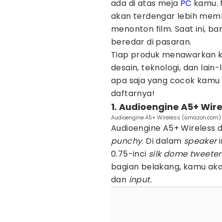
ada di atas meja
PC
kamu. 
akan terdengar lebih mem
menonton film. Saat ini, b
beredar di pasaran.
Tiap produk menawarkan ke
desain, teknologi, dan lain
apa saja yang cocok kamu p
daftarnya!
1. Audioengine A5+ Wire
Audioengine A5+ Wireless (amazon.com)
Audioengine A5+ Wireless 
punchy
. Di dalam
speaker
i
0.75-inci
silk dome tweeter
bagian belakang, kamu a
dan
input.