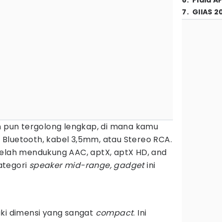
6
.
Piala A
7
.
GIIAS 2
an pun tergolong lengkap, di mana kamu
Bluetooth, kabel 3,5mm, atau Stereo RCA.
telah mendukung AAC, aptX, aptX HD, and
ategori
speaker mid-range, gadget
ini
iki dimensi yang sangat
compact
. Ini