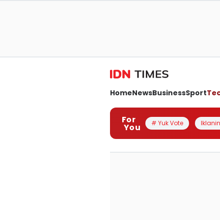
Home
News
Business
Sport
Te
For
# Yuk Vote
Iklanin
You