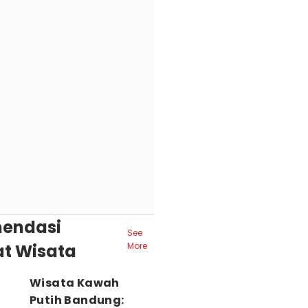
endasi
See
t Wisata
More
Wisata Kawah
Putih Bandung: