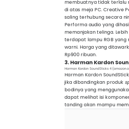
membuatnya tidak terlal
di atas meja PC. Creative P
saling terhubung secara ni
Performa audio yang diha
memanjakan telinga. Lebi
terdapat lampu RGB yang 
warni. Harga yang ditawark
Rp900 ribuan.
3. Harman Kardon Soun
Harman Kardon SoundSticks 4 (amazon.c
Harman Kardon SoundSticks 
jika dibandingkan produk
s
bodinya yang menggunakan
dapat melihat isi komponen
tanding akan mampu memik