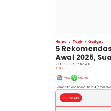
Home
Tech
Gadget
5 Rekomendasi
Awal 2025, Su
24 Feb 2025, 05:52 WIB
IDTM
News
Channel
Harman Kardon SoundSticks 4 (amazon.c
Intinya Sih