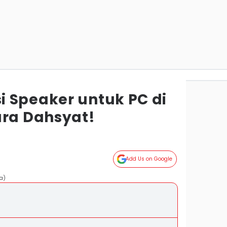
 Speaker untuk PC di
ara Dahsyat!
Add Us on Google
a)