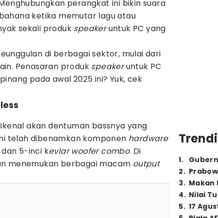
Menghubungkan perangkat ini bikin suara
bahana ketika memutar lagu atau
anyak sekali produk
speaker
untuk PC yang
unggulan di berbagai sektor, mulai dari
-lain. Penasaran produk
speaker
untuk PC
inang pada awal 2025 ini? Yuk, cek
less
dikenal akan dentuman bassnya yang
Trendi
ni telah dibenamkan komponen
hardware
dan 5-inci k
evlar woofer combo
. Di
1
.
Gubern
kan menemukan berbagai macam
output
2
.
Prabow
3
.
Makan B
4
.
Nilai T
5
.
17 Agus