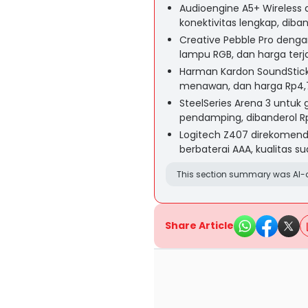
Audioengine A5+ Wireles
konektivitas lengkap, diban
Creative Pebble Pro deng
lampu RGB, dan harga terj
Harman Kardon SoundSticks
menawan, dan harga Rp4,7
SteelSeries Arena 3 untuk 
pendamping, dibanderol Rp
Logitech Z407 direkomenda
berbaterai AAA, kualitas su
This section summary was AI-a
Share Article