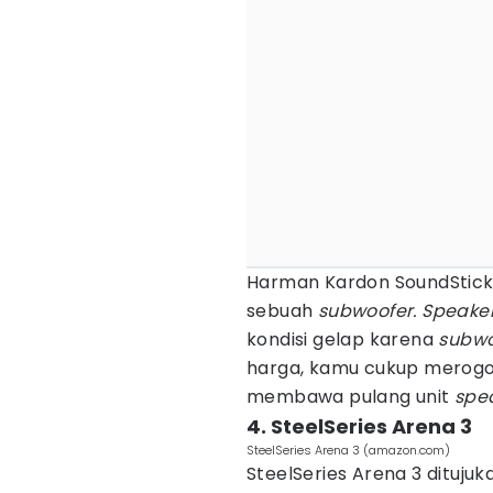
Harman Kardon SoundSticks 
sebuah
subwoofer.
Speake
kondisi gelap karena
subwo
harga, kamu cukup merogo
membawa pulang unit
spe
4. SteelSeries Arena 3
SteelSeries Arena 3 (amazon.com)
SteelSeries Arena 3 dituju