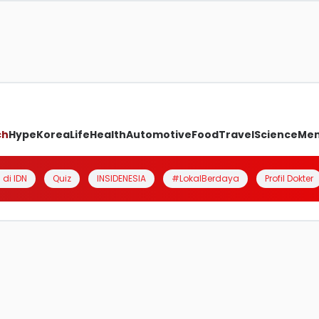
ch
Hype
Korea
Life
Health
Automotive
Food
Travel
Science
Me
 di IDN
Quiz
INSIDENESIA
#LokalBerdaya
Profil Dokter