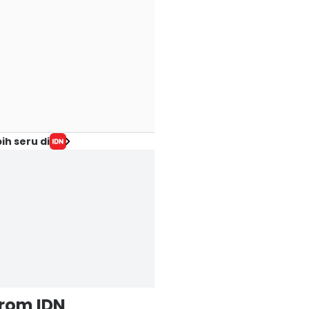
ih seru di
from IDN