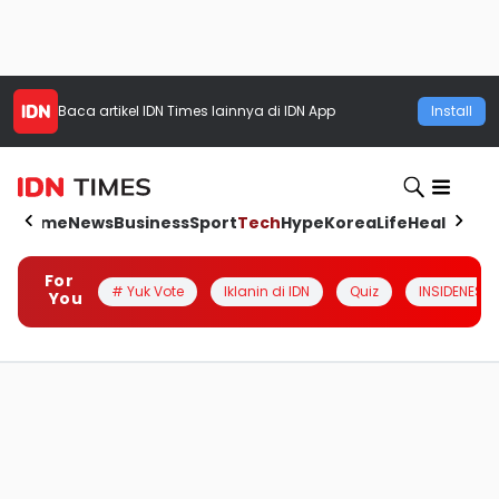
Baca artikel
IDN Times
lainnya di IDN App
Install
Home
News
Business
Sport
Tech
Hype
Korea
Life
Health
Aut
For
# Yuk Vote
Iklanin di IDN
Quiz
INSIDENESIA
You