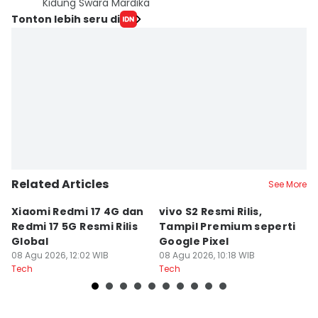
Kidung Swara Mardika
Tonton lebih seru di
Related Articles
See More
Xiaomi Redmi 17 4G dan
vivo S2 Resmi Rilis,
AI
Redmi 17 5G Resmi Rilis
Tampil Premium seperti
T
Global
Google Pixel
F
08 Agu 2026, 12:02 WIB
08 Agu 2026, 10:18 WIB
08
Tech
Tech
Te