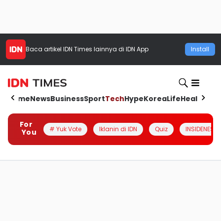
Baca artikel
IDN Times
lainnya di IDN App
Install
Home
News
Business
Sport
Tech
Hype
Korea
Life
Health
Aut
For
# Yuk Vote
Iklanin di IDN
Quiz
INSIDENESIA
You