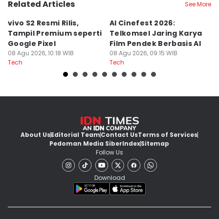
Related Articles
See More
vivo S2 Resmi Rilis,
AI Cinefest 2026:
7
Tampil Premium seperti
Telkomsel Jaring Karya
M
Google Pixel
Film Pendek Berbasis AI
d
08 Agu 2026, 10:18 WIB
08 Agu 2026, 09:15 WIB
08
Tech
Tech
Te
About Us
Editorial Team
Contact Us
Terms of Services
Pedoman Media Siber
Index
Sitemap
Follow Us
Download