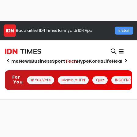
Baca artikel
IDN Times
lainnya di IDN App
Install
Home
News
Business
Sport
Tech
Hype
Korea
Life
Health
Aut
For
# Yuk Vote
Iklanin di IDN
Quiz
INSIDENESIA
You