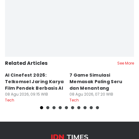
Related Articles
See More
AI Cinefest 2026:
7 Game Simulasi
3 
Telkomsel Jaring Karya
Memasak Paling Seru
W
Film Pendek Berbasis AI
dan Menantang
B
08 Agu 2026, 09:15 WIB
08 Agu 2026, 07:20 WIB
@
08
Tech
Tech
Te