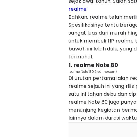
sejak awal tahun. Salah sa
realme
.
Bahkan, realme telah merili
Spesifikasinya tentu bera
sangat luas dari murah hi
untuk membeli HP realme t
bawah ini lebih dulu, yang
termahal.
1. realme Note 80
realme Note 80 (realme.com)
Di urutan pertama ialah re
realme sejauh ini yang ril
satu ini tahan debu dan cipr
realme Note 80 juga punya
menunjang kegiatan berma
lainnya dalam durasi waktu