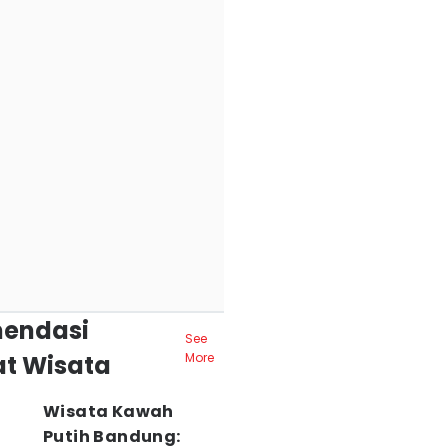
endasi
See
t Wisata
More
Wisata Kawah
Putih Bandung: