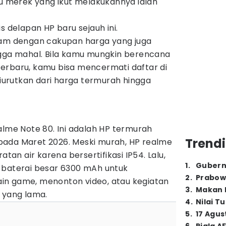
tu merek yang ikut melakukannya ialah
s delapan HP baru sejauh ini.
gam dengan cakupan harga yang juga
ngga mahal. Bila kamu mungkin berencana
erbaru, kamu bisa mencermati daftar di
 diurutkan dari harga termurah hingga
alme Note 80. Ini adalah HP termurah
Trendi
is pada Maret 2026. Meski murah, HP realme
atan air karena bersertifikasi IP54. Lalu,
1
.
Gubern
 baterai besar 6300 mAh untuk
2
.
Prabow
in game, menonton video, atau kegiatan
3
.
Makan B
 yang lama.
4
.
Nilai T
5
.
17 Agus