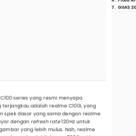
6
.
Piala A
7
.
GIIAS 2
 C100 series yang resmi menyapa
ng terjangkau adalah realme C100i, yang
n spek dasar yang sama dengan realme
layar dengan
refresh rate
120Hz untuk
ambar yang lebih mulus. Nah, realme