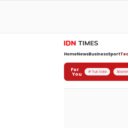
Home
News
Business
Sport
Te
For
# Yuk Vote
Iklanin
You