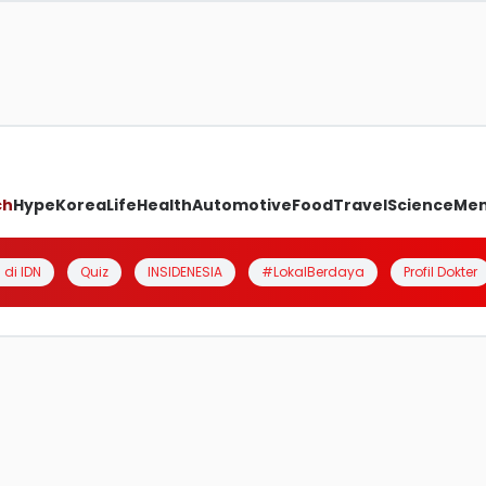
ch
Hype
Korea
Life
Health
Automotive
Food
Travel
Science
Me
 di IDN
Quiz
INSIDENESIA
#LokalBerdaya
Profil Dokter