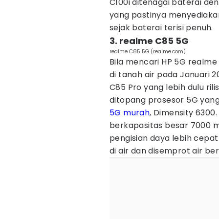
C100i ditenagai baterai de
yang pastinya menyediakan
sejak baterai terisi penuh.
3. realme C85 5G
realme C85 5G (realme.com)
Bila mencari HP 5G realme
di tanah air pada Januari
C85 Pro yang lebih dulu ri
ditopang prosesor 5G yan
5G murah
, Dimensity 6300.
berkapasitas besar 7000 m
pengisian daya lebih cepa
di air dan disemprot air be