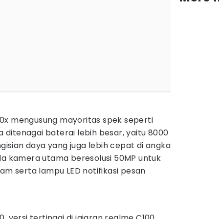
0x mengusung mayoritas spek seperti
ia ditenagai baterai lebih besar, yaitu 8000
sian daya yang juga lebih cepat di angka
ada kamera utama beresolusi 50MP untuk
jam serta lampu LED notifikasi pesan
, versi tertinggi di jajaran realme C100