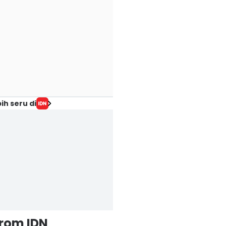
ih seru di
from IDN