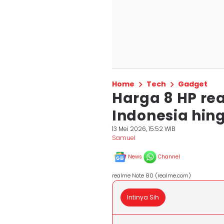
Home
Tech
Gadget
Harga 8 HP rea
Indonesia hin
13 Mei 2026, 15:52 WIB
Samuel
News
Channel
realme Note 80 (realme.com)
Intinya Sih