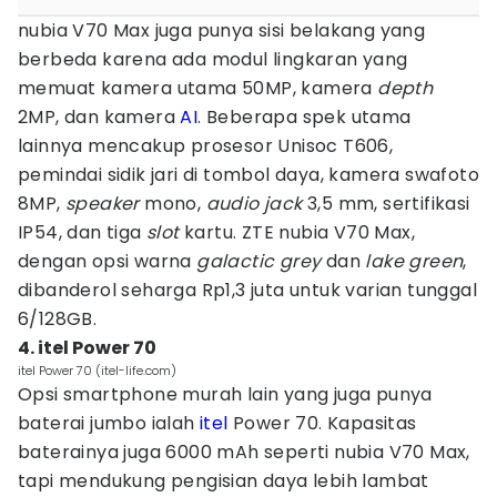
nubia V70 Max juga punya sisi belakang yang
berbeda karena ada modul lingkaran yang
memuat kamera utama 50MP, kamera
depth
2MP, dan kamera
AI
. Beberapa spek utama
lainnya mencakup prosesor Unisoc T606,
pemindai sidik jari di tombol daya, kamera swafoto
8MP,
speaker
mono,
audio jack
3,5 mm, sertifikasi
IP54, dan tiga
slot
kartu. ZTE nubia V70 Max,
dengan opsi warna
galactic grey
dan
lake green
,
dibanderol seharga Rp1,3 juta untuk varian tunggal
6/128GB.
4. itel Power 70
itel Power 70 (itel-life.com)
Opsi smartphone murah lain yang juga punya
baterai jumbo ialah
itel
Power 70. Kapasitas
baterainya juga 6000 mAh seperti nubia V70 Max,
tapi mendukung pengisian daya lebih lambat