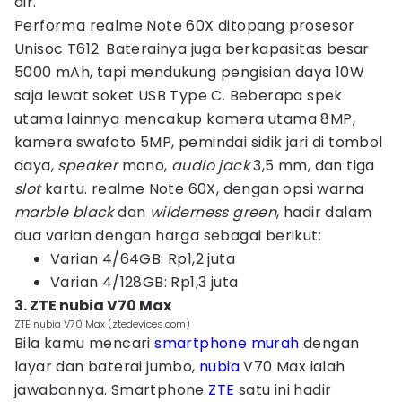
air.
Performa realme Note 60X ditopang prosesor
Unisoc T612. Baterainya juga berkapasitas besar
5000 mAh, tapi mendukung pengisian daya 10W
saja lewat soket USB Type C. Beberapa spek
utama lainnya mencakup kamera utama 8MP,
kamera swafoto 5MP, pemindai sidik jari di tombol
daya,
speaker
mono,
audio jack
3,5 mm, dan tiga
slot
kartu. realme Note 60X, dengan opsi warna
marble black
dan
wilderness green
, hadir dalam
dua varian dengan harga sebagai berikut:
Varian 4/64GB: Rp1,2 juta
Varian 4/128GB: Rp1,3 juta
3. ZTE nubia V70 Max
ZTE nubia V70 Max (ztedevices.com)
Bila kamu mencari
smartphone murah
dengan
layar dan baterai jumbo,
nubia
V70 Max ialah
jawabannya. Smartphone
ZTE
satu ini hadir