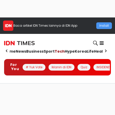
Baca artikel
IDN Times
lainnya di IDN App
Install
Home
News
Business
Sport
Tech
Hype
Korea
Life
Health
Aut
For
# Yuk Vote
Iklanin di IDN
Quiz
INSIDENESIA
You