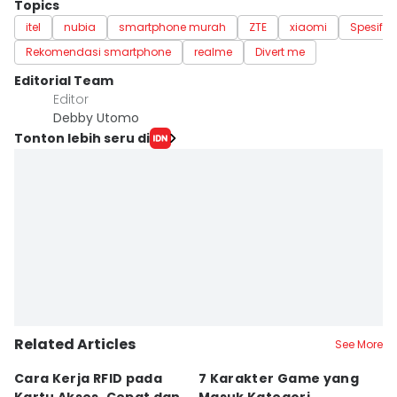
Topics
itel
nubia
smartphone murah
ZTE
xiaomi
Spesifik
Rekomendasi smartphone
realme
Divert me
Editorial Team
Editor
Debby Utomo
Tonton lebih seru di
Related Articles
See More
Cara Kerja RFID pada
7 Karakter Game yang
4