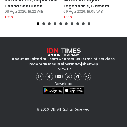
Kartu Akses, Cepat dan
Masuk Kategori
M
Tanpa Sentuhan
Legendaris, Gamers
2
09 Agu 2026, 18:22 WIB
Pasti Tahu!
09 Agu 2026, 18:05 WIB
09
Tech
Tech
Te
About Us
Editorial Team
Contact Us
Terms of Services
Pedoman Media Siber
Index
Sitemap
Follow Us
Download
© 2026 IDN. All Rights Reserved.