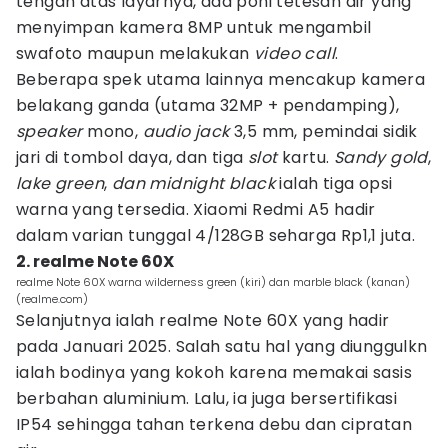
tengah atas layarnya, ada poni tetesan air yang
menyimpan kamera 8MP untuk mengambil
swafoto maupun melakukan
video call
.
Beberapa spek utama lainnya mencakup kamera
belakang ganda (utama 32MP + pendamping),
speaker
mono,
audio jack
3,5 mm, pemindai sidik
jari di tombol daya, dan tiga
slot
kartu.
Sandy gold
,
lake green
,
dan midnight black
ialah tiga opsi
warna yang tersedia. Xiaomi Redmi A5 hadir
dalam varian tunggal 4/128GB seharga Rp1,1 juta.
2. realme Note 60X
realme Note 60X warna wilderness green (kiri) dan marble black (kanan)
(realme.com)
Selanjutnya ialah realme Note 60X yang hadir
pada Januari 2025. Salah satu hal yang diunggulkn
ialah bodinya yang kokoh karena memakai sasis
berbahan aluminium. Lalu, ia juga bersertifikasi
IP54 sehingga tahan terkena debu dan cipratan