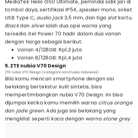
MediaTek Helio G50 Ultimate, pemindai sidik jari di
tombol daya, sertifikasi IP54,
speaker
mono, soket
USB Type C,
audio jack
3,5 mm, dan tiga
slot
kartu.
Black
dan
silver
ialah dua opsi warna yang
tersedia. itel Power 70 hadir dalam dua varian
dengan harga sebagai berikut:
Varian 4/128GB: Rp1,3 juta
Varian 8/128GB: Rp1,4 juta
5. ZTE nubia V70 Design
ZTE nubia V70 Design (instagram.com/nubia Indonesia)
Bila kamu mencari smartphone dengan sisi
belakang bertekstur kulit sintetis, bisa
mempertimbangkan nubia V70 Design. Ini bisa
dijumpai ketika kamu memilih warna
citrus orange
dan
jade green
. Ada juga sisi belakang yang
mengkilat seperti kaca dengan warna
stone grey
.