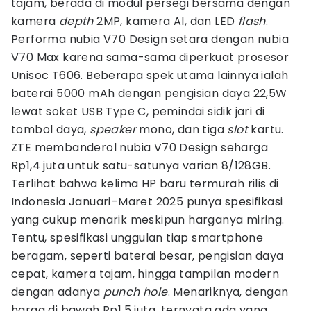
tajam, berada di modul persegi bersama dengan
kamera
depth
2MP, kamera AI, dan LED
flash
.
Performa nubia V70 Design setara dengan nubia
V70 Max karena sama-sama diperkuat prosesor
Unisoc T606. Beberapa spek utama lainnya ialah
baterai 5000 mAh dengan pengisian daya 22,5W
lewat soket USB Type C, pemindai sidik jari di
tombol daya,
speaker
mono, dan tiga
slot
kartu.
ZTE membanderol nubia V70 Design seharga
Rp1,4 juta untuk satu-satunya varian 8/128GB.
Terlihat bahwa kelima HP baru termurah rilis di
Indonesia Januari–Maret 2025 punya spesifikasi
yang cukup menarik meskipun harganya miring.
Tentu, spesifikasi unggulan tiap smartphone
beragam, seperti baterai besar, pengisian daya
cepat, kamera tajam, hingga tampilan modern
dengan adanya
punch hole
. Menariknya, dengan
harga di bawah Rp1,5 juta, ternyata ada yang