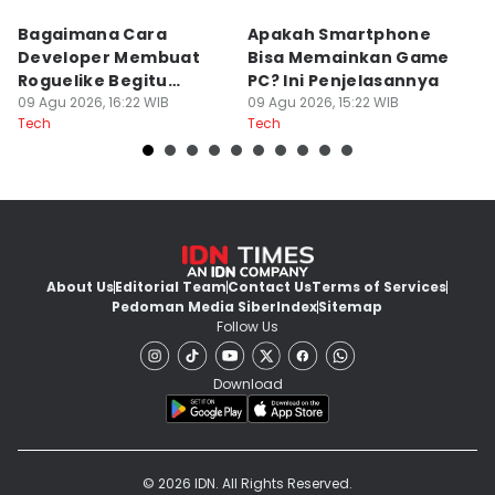
Bagaimana Cara
Apakah Smartphone
5
Developer Membuat
Bisa Memainkan Game
I
Roguelike Begitu
PC? Ini Penjelasannya
A
Adiktif?
09 Agu 2026, 16:22 WIB
09 Agu 2026, 15:22 WIB
09
Tech
Tech
Te
About Us
Editorial Team
Contact Us
Terms of Services
Pedoman Media Siber
Index
Sitemap
Follow Us
Download
© 2026 IDN. All Rights Reserved.