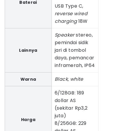
Baterai
USB Type C,
reverse wired
charging
18W
Speaker
stereo,
pemindai sidik
jari di tombol
Lainnya
daya, pemancar
inframerah, IP64
Black, white
Warna
6/128GB: 189
dollar AS
(sekitar Rp3,2
juta)
Harga
8/256GB: 229
dollar AS