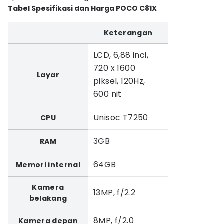
Tabel Spesifikasi dan Harga POCO C81X
Keterangan
LCD, 6,88 inci,
720 x 1600
Layar
piksel, 120Hz,
600 nit
Unisoc T7250
CPU
3GB
RAM
64GB
Memori internal
Kamera
13MP, f/2.2
belakang
8MP, f/2.0
Kamera depan