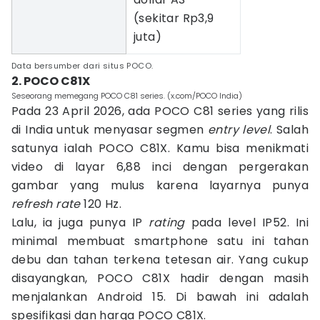
(sekitar Rp3,9
juta)
Data bersumber dari situs POCO.
2. POCO C81X
Seseorang memegang POCO C81 series. (x.com/POCO India)
Pada 23 April 2026, ada POCO C81 series yang rilis
di India untuk menyasar segmen
entry level
. Salah
satunya ialah POCO C81X. Kamu bisa menikmati
video di layar 6,88 inci dengan pergerakan
gambar yang mulus karena layarnya punya
refresh rate
120 Hz.
Lalu, ia juga punya IP
rating
pada level IP52. Ini
minimal membuat smartphone satu ini tahan
debu dan tahan terkena tetesan air. Yang cukup
disayangkan, POCO C81X hadir dengan masih
menjalankan Android 15. Di bawah ini adalah
spesifikasi dan harga POCO C81X.