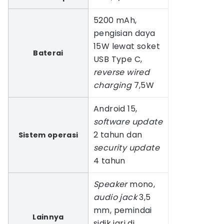
5200 mAh,
pengisian daya
15W lewat soket
Baterai
USB Type C,
reverse wired
charging
7,5W
Android 15,
software update
2 tahun dan
Sistem operasi
security update
4 tahun
Speaker
mono,
audio jack
3,5
mm, pemindai
Lainnya
sidik jari di