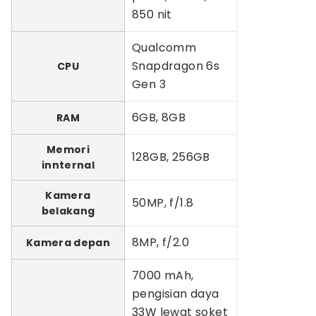
850 nit
Qualcomm
Snapdragon 6s
CPU
Gen 3
6GB, 8GB
RAM
Memori
128GB, 256GB
innternal
Kamera
50MP, f/1.8
belakang
8MP, f/2.0
Kamera depan
7000 mAh,
pengisian daya
33W lewat soket