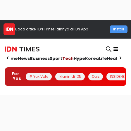
Baca artikel
IDN Times
lainnya di IDN App
Install
Home
News
Business
Sport
Tech
Hype
Korea
Life
Health
Aut
For
# Yuk Vote
Iklanin di IDN
Quiz
INSIDENESIA
You