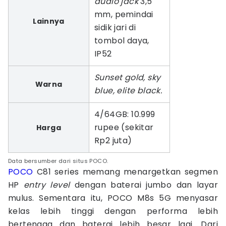
audio jack
3,5
mm, pemindai
Lainnya
sidik jari di
tombol daya,
IP52
Sunset gold, sky
Warna
blue, elite black.
4/64GB: 10.999
rupee (sekitar
Harga
Rp2 juta)
Data bersumber dari situs POCO.
POCO
C81 series memang menargetkan segmen
HP
entry level
dengan baterai jumbo dan layar
mulus. Sementara itu, POCO M8s 5G menyasar
kelas lebih tinggi dengan performa lebih
bertenaga dan baterai lebih besar lagi. Dari