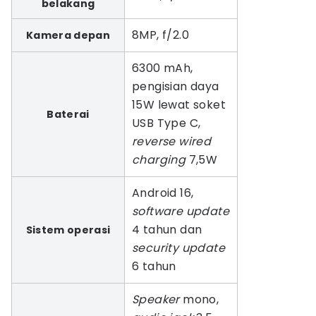
belakang
8MP, f/2.0
Kamera depan
6300 mAh,
pengisian daya
15W lewat soket
Baterai
USB Type C,
reverse wired
charging
7,5W
Android 16,
software update
4 tahun dan
Sistem operasi
security update
6 tahun
Speaker
mono,