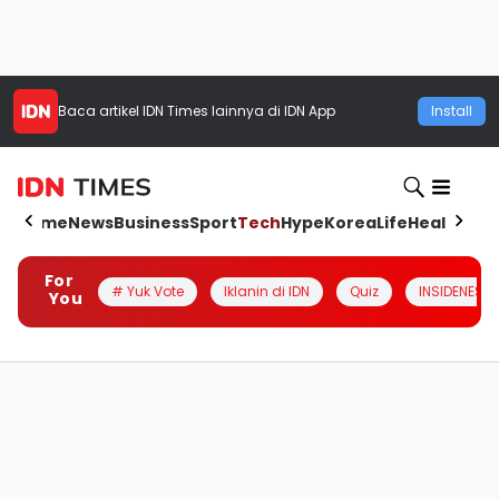
Baca artikel
IDN Times
lainnya di IDN App
Install
Home
News
Business
Sport
Tech
Hype
Korea
Life
Health
Aut
For
# Yuk Vote
Iklanin di IDN
Quiz
INSIDENESIA
You