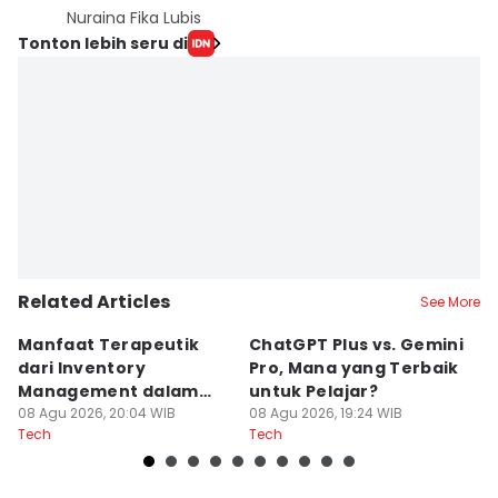
Nuraina Fika Lubis
Tonton lebih seru di
Related Articles
See More
Manfaat Terapeutik
ChatGPT Plus vs. Gemini
T
dari Inventory
Pro, Mana yang Terbaik
N
Management dalam
untuk Pelajar?
T
Cozy Game
08 Agu 2026, 20:04 WIB
08 Agu 2026, 19:24 WIB
08
Tech
Tech
Te