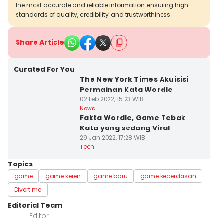
the most accurate and reliable information, ensuring high
standards of quality, credibility, and trustworthiness.
Share Article
Curated For You
The New York Times Akuisisi
Permainan Kata Wordle
02 Feb 2022, 15:23 WIB
News
Fakta Wordle, Game Tebak
Kata yang sedang Viral
29 Jan 2022, 17:28 WIB
Tech
Topics
game
game keren
game baru
game kecerdasan
Divert me
Editorial Team
Editor