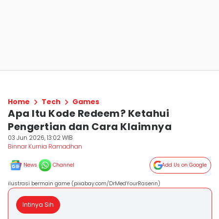
Home
Tech
Games
Apa Itu Kode Redeem? Ketahui
Pengertian dan Cara Klaimnya
03 Jun 2026, 13:02 WIB
Binnar Kurnia Ramadhan
News
Channel
Add Us on Google
ilustrasi bermain game (pixabay.com/DrMedYourRasenn)
Intinya Sih