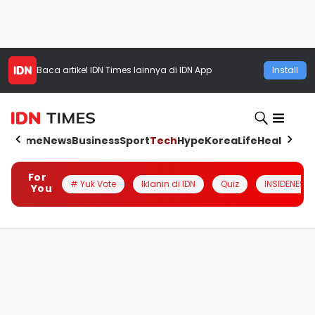
Baca artikel
IDN Times
lainnya di IDN App
Install
Home
News
Business
Sport
Tech
Hype
Korea
Life
Health
Aut
For
# Yuk Vote
Iklanin di IDN
Quiz
INSIDENESIA
You