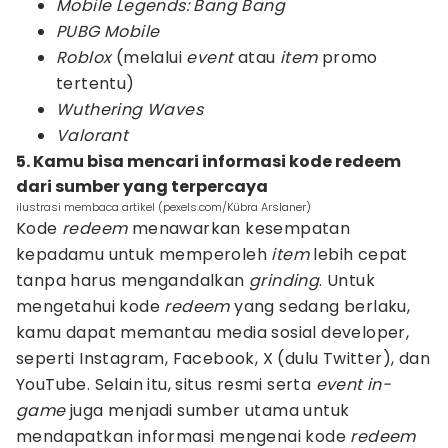
Mobile Legends: Bang Bang
PUBG Mobile
Roblox
(melalui
event
atau
item
promo
tertentu)
Wuthering Waves
Valorant
5. Kamu bisa mencari informasi kode redeem
dari sumber yang terpercaya
ilustrasi membaca artikel (pexels.com/Kübra Arslaner)
Kode
redeem
menawarkan kesempatan
kepadamu untuk memperoleh
item
lebih cepat
tanpa harus mengandalkan
grinding
. Untuk
mengetahui kode
redeem
yang sedang berlaku,
kamu dapat memantau media sosial developer,
seperti Instagram, Facebook, X (dulu Twitter), dan
YouTube. Selain itu, situs resmi serta
event in-
game
juga menjadi sumber utama untuk
mendapatkan informasi mengenai kode
redeem