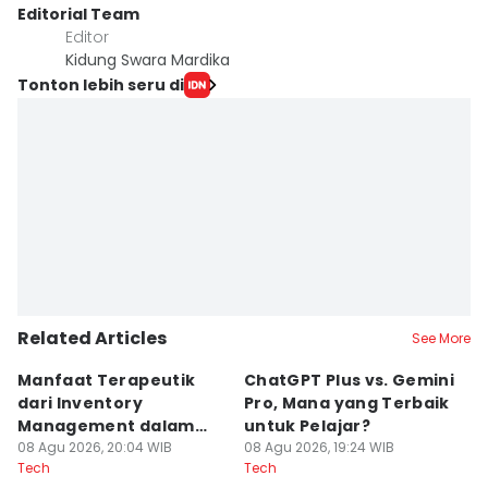
Editorial Team
Editor
Kidung Swara Mardika
Tonton lebih seru di
Related Articles
See More
Manfaat Terapeutik
ChatGPT Plus vs. Gemini
T
dari Inventory
Pro, Mana yang Terbaik
N
Management dalam
untuk Pelajar?
T
Cozy Game
08 Agu 2026, 20:04 WIB
08 Agu 2026, 19:24 WIB
08
Tech
Tech
Te