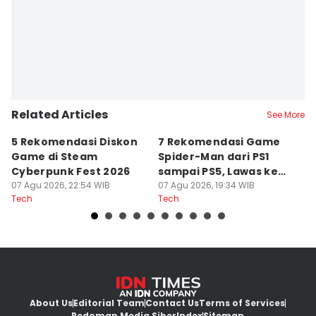
Related Articles
See More
5 Rekomendasi Diskon
7 Rekomendasi Game
Sp
Game di Steam
Spider-Man dari PS1
M
Cyberpunk Fest 2026
sampai PS5, Lawas ke
I
07 Agu 2026, 22:54 WIB
Modern
07 Agu 2026, 19:34 WIB
07
Tech
Tech
Te
About Us
Editorial Team
Contact Us
Terms of Services
Pedoman Media Siber
Index
Sitemap