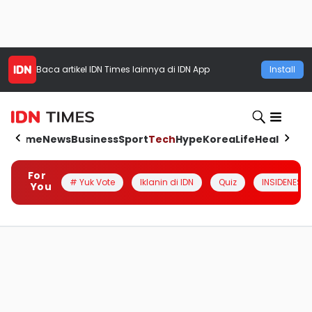
Baca artikel
IDN Times
lainnya di IDN App
Install
Home
News
Business
Sport
Tech
Hype
Korea
Life
Health
Aut
For
# Yuk Vote
Iklanin di IDN
Quiz
INSIDENESIA
You