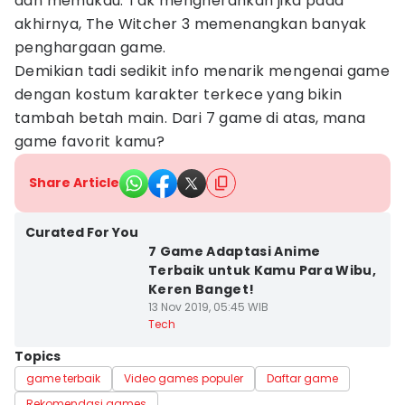
dan memukau. Tak mengherankan jika pada
akhirnya, The Witcher 3 memenangkan banyak
penghargaan game.
Demikian tadi sedikit info menarik mengenai game
dengan kostum karakter terkece yang bikin
tambah betah main. Dari 7 game di atas, mana
game favorit kamu?
Share Article
Curated For You
7 Game Adaptasi Anime
Terbaik untuk Kamu Para Wibu,
Keren Banget!
13 Nov 2019, 05:45 WIB
Tech
Topics
game terbaik
Video games populer
Daftar game
Rekomendasi games