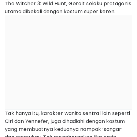
The Witcher 3: Wild Hunt, Geralt selaku protagonis
utama dibekali dengan kostum super keren.
Tak hanya itu, karakter wanita sentral lain seperti
Ciri dan Yennefer, juga dihadiahi dengan kostum
yang membuatnya keduanya nampak ‘sangar’