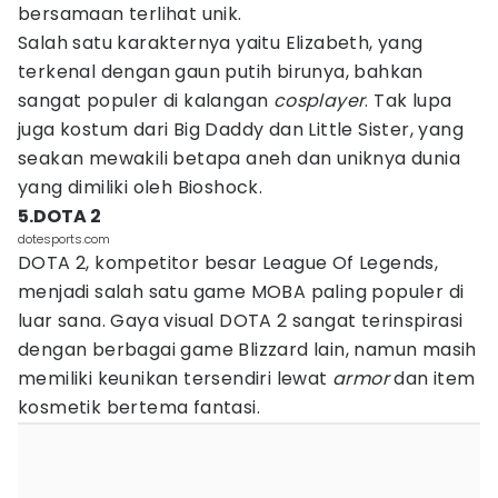
bersamaan terlihat unik.
Salah satu karakternya yaitu Elizabeth, yang
terkenal dengan gaun putih birunya, bahkan
sangat populer di kalangan
cosplayer
. Tak lupa
juga kostum dari Big Daddy dan Little Sister, yang
seakan mewakili betapa aneh dan uniknya dunia
yang dimiliki oleh Bioshock.
5.DOTA 2
dotesports.com
DOTA 2, kompetitor besar League Of Legends,
menjadi salah satu game MOBA paling populer di
luar sana. Gaya visual DOTA 2 sangat terinspirasi
dengan berbagai game Blizzard lain, namun masih
memiliki keunikan tersendiri lewat
armor
dan item
kosmetik bertema fantasi.