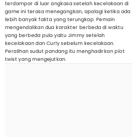
terdampar di luar angkasa setelah kecelakaan di
game ini terasa menegangkan, apalagi ketika ada
lebih banyak fakta yang terungkap. Pemain
mengendalikan dua karakter berbeda di waktu
yang berbeda pula yaitu Jimmy setelah
kecelakaan dan Curly sebelum kecelakaan.
Peralihan sudut pandang itu menghadirkan plot
twist yang mengejutkan.