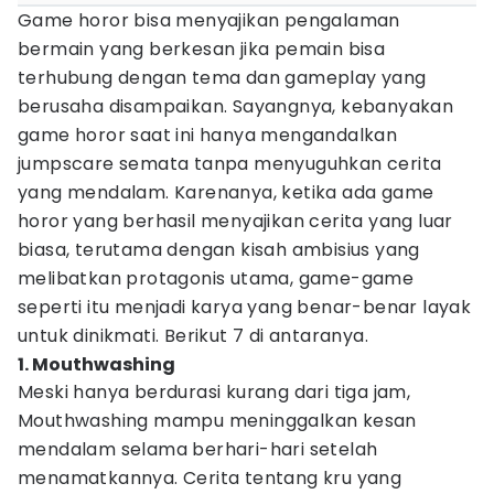
Game horor bisa menyajikan pengalaman
bermain yang berkesan jika pemain bisa
terhubung dengan tema dan gameplay yang
berusaha disampaikan. Sayangnya, kebanyakan
game horor saat ini hanya mengandalkan
jumpscare semata tanpa menyuguhkan cerita
yang mendalam. Karenanya, ketika ada game
horor yang berhasil menyajikan cerita yang luar
biasa, terutama dengan kisah ambisius yang
melibatkan protagonis utama, game-game
seperti itu menjadi karya yang benar-benar layak
untuk dinikmati. Berikut 7 di antaranya.
1. Mouthwashing
Meski hanya berdurasi kurang dari tiga jam,
Mouthwashing mampu meninggalkan kesan
mendalam selama berhari-hari setelah
menamatkannya. Cerita tentang kru yang