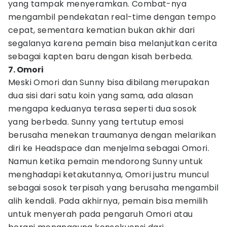
yang tampak menyeramkan. Combat-nya
mengambil pendekatan real-time dengan tempo
cepat, sementara kematian bukan akhir dari
segalanya karena pemain bisa melanjutkan cerita
sebagai kapten baru dengan kisah berbeda.
7. Omori
Meski Omori dan Sunny bisa dibilang merupakan
dua sisi dari satu koin yang sama, ada alasan
mengapa keduanya terasa seperti dua sosok
yang berbeda. Sunny yang tertutup emosi
berusaha menekan traumanya dengan melarikan
diri ke Headspace dan menjelma sebagai Omori.
Namun ketika pemain mendorong Sunny untuk
menghadapi ketakutannya, Omori justru muncul
sebagai sosok terpisah yang berusaha mengambil
alih kendali. Pada akhirnya, pemain bisa memilih
untuk menyerah pada pengaruh Omori atau