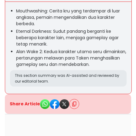
Mouthwashing: Cerita kru yang terdampar di luar
angkasa, pemain mengendalikan dua karakter
berbeda.
Eternal Darkness: Sudut pandang berganti ke
beberapa karakter lain, menjaga gameplay agar
tetap menarik.
Alan Wake 2: Kedua karakter utama seru dimainkan,
pertarungan melawan para Taken menghasilkan
gameplay seru dan mendebarkan.
This section summary was AI-assisted and reviewed by
our editorial team.
Share Article