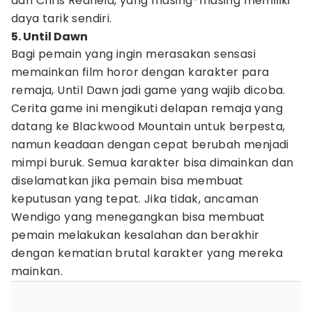
dan Chris Redfield, yang masing-masing memiliki
daya tarik sendiri.
5. Until Dawn
Bagi pemain yang ingin merasakan sensasi
memainkan film horor dengan karakter para
remaja, Until Dawn jadi game yang wajib dicoba.
Cerita game ini mengikuti delapan remaja yang
datang ke Blackwood Mountain untuk berpesta,
namun keadaan dengan cepat berubah menjadi
mimpi buruk. Semua karakter bisa dimainkan dan
diselamatkan jika pemain bisa membuat
keputusan yang tepat. Jika tidak, ancaman
Wendigo yang menegangkan bisa membuat
pemain melakukan kesalahan dan berakhir
dengan kematian brutal karakter yang mereka
mainkan.