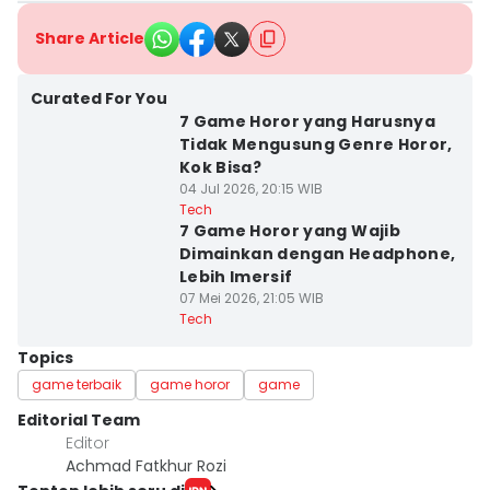
Share Article
Curated For You
7 Game Horor yang Harusnya
Tidak Mengusung Genre Horor,
Kok Bisa?
04 Jul 2026, 20:15 WIB
Tech
7 Game Horor yang Wajib
Dimainkan dengan Headphone,
Lebih Imersif
07 Mei 2026, 21:05 WIB
Tech
Topics
game terbaik
game horor
game
Editorial Team
Editor
Achmad Fatkhur Rozi