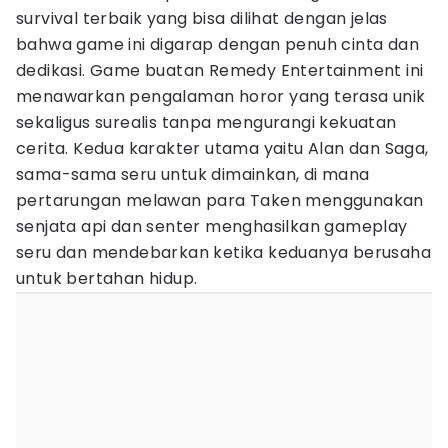
survival terbaik yang bisa dilihat dengan jelas
bahwa game ini digarap dengan penuh cinta dan
dedikasi. Game buatan Remedy Entertainment ini
menawarkan pengalaman horor yang terasa unik
sekaligus surealis tanpa mengurangi kekuatan
cerita. Kedua karakter utama yaitu Alan dan Saga,
sama-sama seru untuk dimainkan, di mana
pertarungan melawan para Taken menggunakan
senjata api dan senter menghasilkan gameplay
seru dan mendebarkan ketika keduanya berusaha
untuk bertahan hidup.