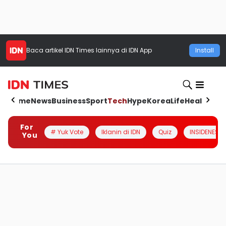
Baca artikel
IDN Times
lainnya di IDN App
Install
Home
News
Business
Sport
Tech
Hype
Korea
Life
Health
Aut
For
# Yuk Vote
Iklanin di IDN
Quiz
INSIDENESIA
You