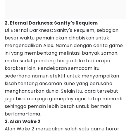
2. Eternal Darkness: Sanity’s Requiem
Di Eternal Darkness: Sanity's Requiem, sebagian
besar waktu pemain akan dihabiskan untuk
mengendalikan Alex. Namun dengan cerita game
ini yang membentang melintasi banyak zaman,
maka sudut pandang berganti ke beberapa
karakter lain. Pendekatan semacam itu
sederhana namun efektif untuk menyampaikan
kisah tentang ancaman kuno yang berusaha
menghancurkan dunia. Selain itu, cara tersebut
juga bisa menjaga gameplay agar tetap menarik
sehingga pemain lebih betah untuk bermain
berlama-lama.
3. Alan Wake 2
Alan Wake 2 merupakan salah satu game horor