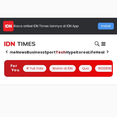
Baca artikel
IDN Times
lainnya di IDN App
Install
Home
News
Business
Sport
Tech
Hype
Korea
Life
Health
Aut
For
# Yuk Vote
Iklanin di IDN
Quiz
INSIDENESIA
You