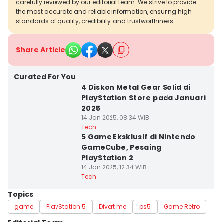
carefully reviewed by our editorial team. We strive to provide
the most accurate and reliable information, ensuring high
standards of quality, credibility, and trustworthiness.
Share Article
Curated For You
4 Diskon Metal Gear Solid di
PlayStation Store pada Januari
2025
14 Jan 2025, 08:34 WIB
Tech
5 Game Eksklusif di Nintendo
GameCube, Pesaing
PlayStation 2
14 Jan 2025, 12:34 WIB
Tech
Topics
game
PlayStation 5
Divert me
ps5
Game Retro