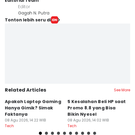
Editorial Team
Editor
Gagah N. Putra
Tonton lebih seru di
Related Articles
See More
Apakah Laptop Gaming
5 Kesalahan Beli HP saat
5 
Hanya Gimik? Simak
Promo 8.8 yang Bisa
M
Faktanya
Bikin Nyesel
E
08 Agu 2026, 14:22 WIB
08 Agu 2026, 14:02 WIB
08
Tech
Tech
Te