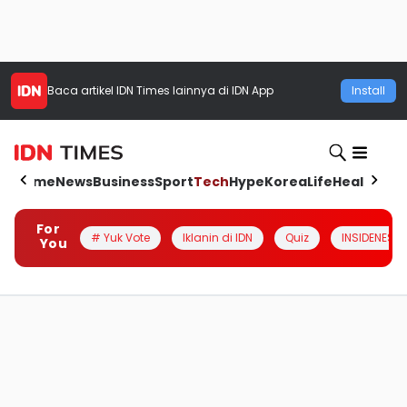
Baca artikel
IDN Times
lainnya di IDN App
Install
Home
News
Business
Sport
Tech
Hype
Korea
Life
Health
Aut
For
# Yuk Vote
Iklanin di IDN
Quiz
INSIDENESIA
You