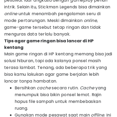
pesawat luar angkasa dengan
gameplay
penuh
intrik. Selain itu, Stickman Legends bisa dimainkan
online
untuk menambah pengalaman seru di
mode pertarungan. Meski dimainkan
online
,
game-game tersebut tetap ringan dan tidak
menguras data terlalu banyak.
Tips agar game ringan bisa lancar di HP
kentang
Main game ringan di HP kentang memang bisa jadi
solusi hiburan, tapi ada kalanya ponsel masih
terasa lambat. Tenang, ada beberapa trik yang
bisa kamu lakukan agar game berjalan lebih
lancar tanpa hambatan.
Bersihkan
cache
secara rutin.
Cache
yang
menumpuk bisa bikin ponsel lemot. Rajin
hapus file sampah untuk membebaskan
ruang.
Gunakan mode pesawat saat main
offline
. Ini