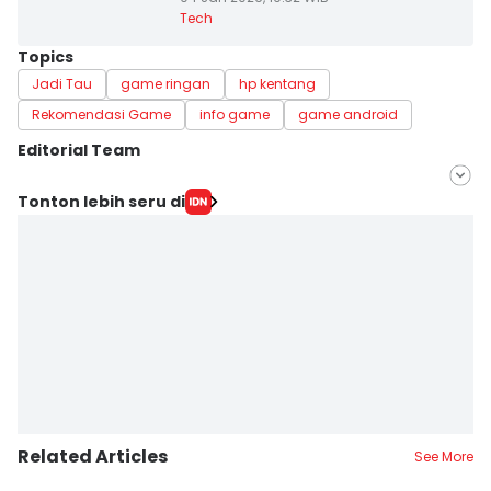
Tech
Topics
Jadi Tau
game ringan
hp kentang
Rekomendasi Game
info game
game android
Editorial Team
Editor
Tonton lebih seru di
Muhammad Yusuf
Editor
Ana Widiawati
Related Articles
See More