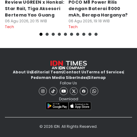
Review UGREEN x Honkai:
POCO M8 Power Rilis
Q
Star Rail, Tiga Aksesori
dengan Baterai 8000
C
Bertema Yao Guang
mAh, Berapa Harganya?
I
06 Agu 2026, 20:15 WIB
06 Agu 2026, 19:18 WIB
06
Tech
Tech
Te
About Us
Editorial Team
Contact Us
Terms of Services
Pedoman Media Siber
Index
Sitemap
Follow Us
Download
© 2026 IDN. All Rights Reserved.