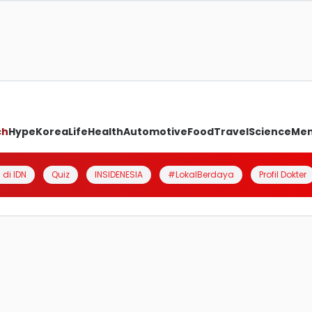
ch
Hype
Korea
Life
Health
Automotive
Food
Travel
Science
Me
 di IDN
Quiz
INSIDENESIA
#LokalBerdaya
Profil Dokter