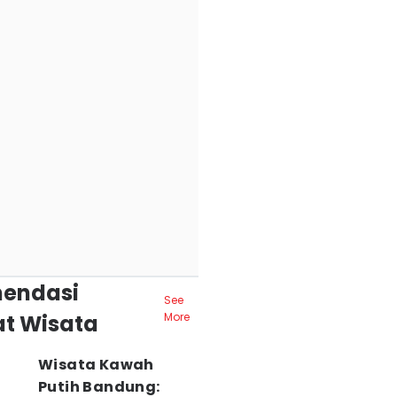
endasi
See
t Wisata
More
Wisata Kawah
Putih Bandung: