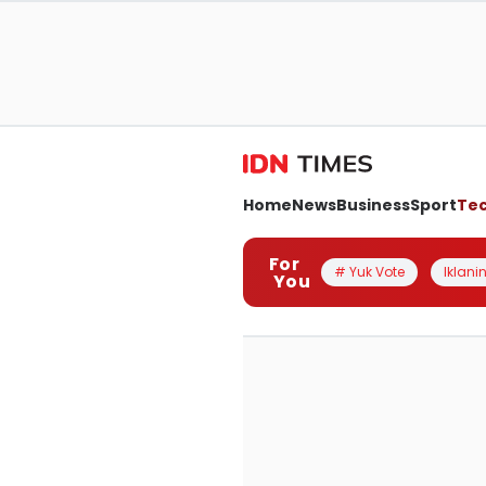
Home
News
Business
Sport
Te
For
# Yuk Vote
Iklanin
You