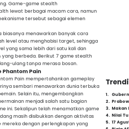
ming. Game-game stealth
lth lewat berbagai macam cara, namun
kanisme tersebut sebagai elemen
juga biasanya menawarkan banyak cara
h level atau menghabisi target, sehingga
l yang sama lebih dari satu kali dan
ang berbeda. Berikut 7 game stealth
ulang-ulang tanpa merasa bosan.
he Phantom Pain
Phantom Pain mempertahankan gameplay
Trendi
i serinya sembari menawarkan dunia terbuka
pemain. Selain itu, mengembangkan
1
.
Gubern
permainan menjadi salah satu bagian
2
.
Prabow
me ini. Sekalipun telah menamatkan game
3
.
Makan B
4
.
Nilai T
dang masih disibukkan dengan aktivitas
5
.
17 Agus
e mereka dengan perlengkapan yang