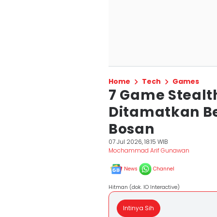
Home
Tech
Games
7 Game Stealt
Ditamatkan Be
Bosan
07 Jul 2026, 18:15 WIB
Mochammad Arif Gunawan
News
Channel
Hitman (dok. IO Interactive)
Intinya Sih