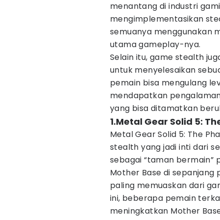
menantang di industri ga
mengimplementasikan stea
semuanya menggunakan me
utama gameplay-nya.
Selain itu, game stealth 
untuk menyelesaikan sebua
pemain bisa mengulang leve
mendapatkan pengalaman y
yang bisa ditamatkan ber
1.Metal Gear Solid 5: T
Metal Gear Solid 5: The 
stealth yang jadi inti dar
sebagai “taman bermain” 
Mother Base di sepanjang 
paling memuaskan dari ga
ini, beberapa pemain terka
meningkatkan Mother Bas