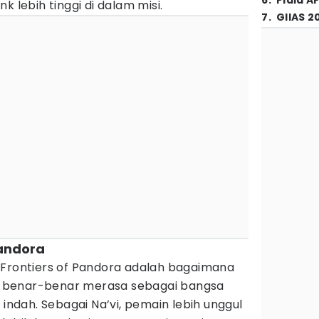
6
.
Piala A
k lebih tinggi di dalam misi.
7
.
GIIAS 2
Pandora
 Frontiers of Pandora adalah bagaimana
 benar-benar merasa sebagai bangsa
 indah. Sebagai Na’vi, pemain lebih unggul