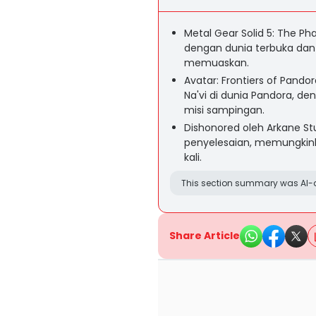
Metal Gear Solid 5: The 
dengan dunia terbuka dan
memuaskan.
Avatar: Frontiers of Pan
Na'vi di dunia Pandora, d
misi sampingan.
Dishonored oleh Arkane St
penyelesaian, memungkink
kali.
This section summary was AI-a
Share Article