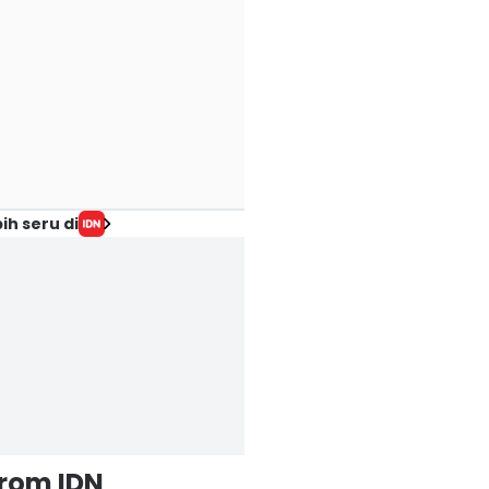
ih seru di
from IDN