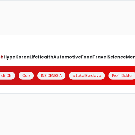
ch
Hype
Korea
Life
Health
Automotive
Food
Travel
Science
Me
 di IDN
Quiz
INSIDENESIA
#LokalBerdaya
Profil Dokter