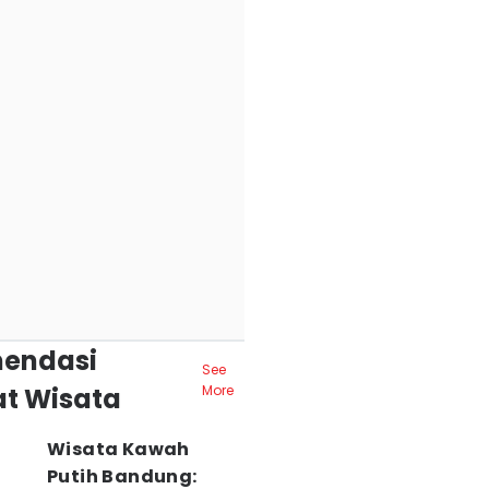
endasi
See
t Wisata
More
Wisata Kawah
Putih Bandung: