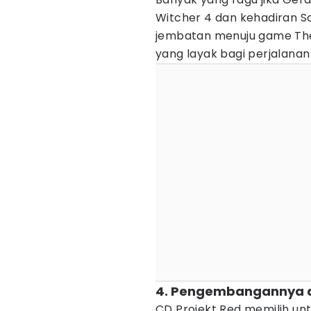
Witcher 4 dan kehadiran S
jembatan menuju game The 
yang layak bagi perjalanan
4. Pengembangannya di
CD Projekt Red memilih unt