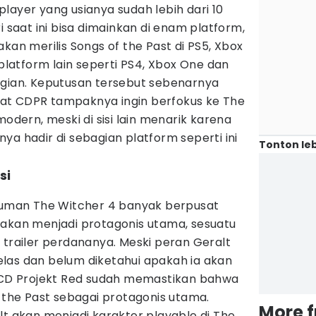
layer yang usianya sudah lebih dari 10
i saat ini bisa dimainkan di enam platform,
kan merilis Songs of the Past di PS5, Xbox
 platform lain seperti PS4, Xbox One dan
agian. Keputusan tersebut sebenarnya
at CDPR tampaknya ingin berfokus ke The
modern, meski di sisi lain menarik karena
ya hadir di sebagian platform seperti ini
Tonton leb
si
man The Witcher 4 banyak berpusat
 akan menjadi protagonis utama, sesuatu
 trailer perdananya. Meski peran Geralt
las dan belum diketahui apakah ia akan
, CD Projekt Red sudah memastikan bahwa
f the Past sebagai protagonis utama.
More 
lt akan menjadi karakter playable di The