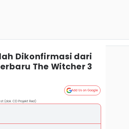
ah Dikonfirmasi dari
Terbaru The Witcher 3
Add Us on Google
st (dok. CD Projekt Red)