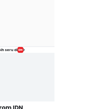
ih seru di
from IDN