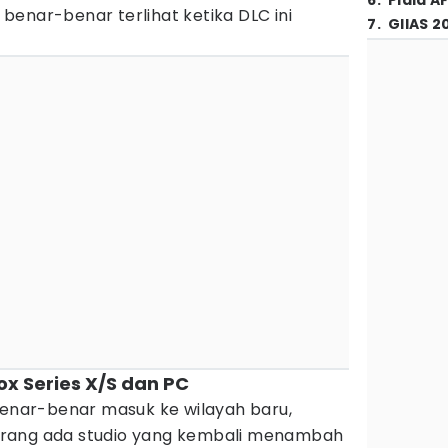
6
.
Piala A
enar-benar terlihat ketika DLC ini
7
.
GIIAS 2
Xbox Series X/S dan PC
benar-benar masuk ke wilayah baru,
 jarang ada studio yang kembali menambah