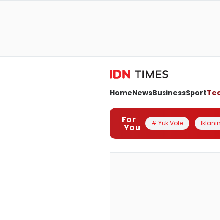
Home
News
Business
Sport
Te
For
# Yuk Vote
Iklanin
You