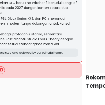
an DLC baru The Witcher 3 berjudul Songs of
 rilis pada 2027 dengan konten setara dua
a.
i PS5, Xbox Series X/S, dan PC, menandai
versi modern tanpa dukungan untuk konsol
 sebagai protagonis utama, sementara
e Past dibantu studio Fool’s Theory dengan
agar sesuai standar game masa kini.
ssisted and reviewed by our editorial team.
Rekom
Tempa