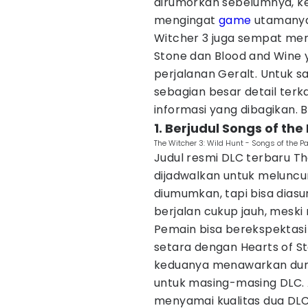
dirumorkan sebelumnya, ke
mengingat
game
utamanya s
Witcher 3 juga sempat men
Stone dan Blood and Wine 
perjalanan Geralt. Untuk s
sebagian besar detail terka
informasi yang dibagikan. 
1. Berjudul Songs of th
The Witcher 3: Wild Hunt - Songs of the Pa
Judul resmi DLC terbaru Th
dijadwalkan untuk meluncur
diumumkan, tapi bisa dia
berjalan cukup jauh, meski
Pemain bisa berekspektasi
setara dengan Hearts of S
keduanya menawarkan dura
untuk masing-masing DLC.
menyamai kualitas dua DLC