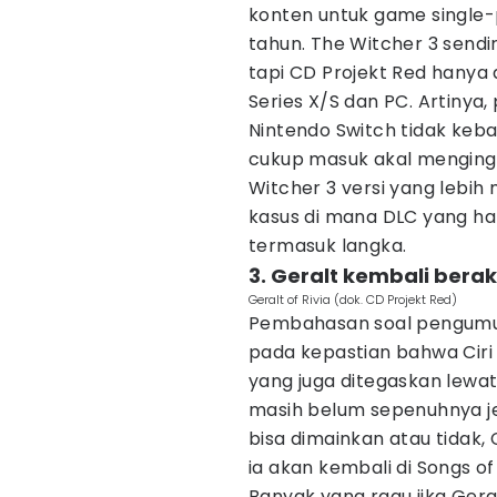
konten untuk game single-p
tahun. The Witcher 3 sendir
tapi CD Projekt Red hanya a
Series X/S dan PC. Artinya,
Nintendo Switch tidak keb
cukup masuk akal menging
Witcher 3 versi yang lebih 
kasus di mana DLC yang han
termasuk langka.
3. Geralt kembali berak
Geralt of Rivia (dok. CD Projekt Red)
Pembahasan soal pengumu
pada kepastian bahwa Ciri
yang juga ditegaskan lewat
masih belum sepenuhnya je
bisa dimainkan atau tidak
ia akan kembali di Songs o
Banyak yang ragu jika Gera