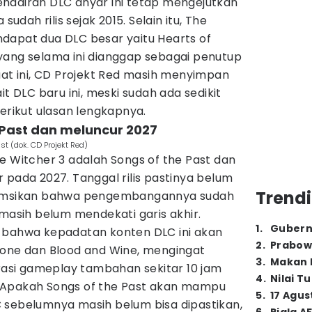
hadiran DLC anyar ini tetap mengejutkan
udah rilis sejak 2015. Selain itu, The
dapat dua DLC besar yaitu Hearts of
yang selama ini dianggap sebagai penutup
aat ini, CD Projekt Red masih menyimpan
it DLC baru ini, meski sudah ada sedikit
Berikut ulasan lengkapnya.
e Past dan meluncur 2027
st (dok. CD Projekt Red)
e Witcher 3 adalah Songs of the Past dan
 pada 2027. Tanggal rilis pastinya belum
Trendi
sumsikan bahwa pengembangannya sudah
 masih belum mendekati garis akhir.
1
.
Gubern
 bahwa kepadatan konten DLC ini akan
2
.
Prabow
tone dan Blood and Wine, mengingat
3
.
Makan B
si gameplay tambahan sekitar 10 jam
4
.
Nilai T
 Apakah Songs of the Past akan mampu
5
.
17 Agus
 sebelumnya masih belum bisa dipastikan,