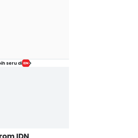
ih seru di
from IDN