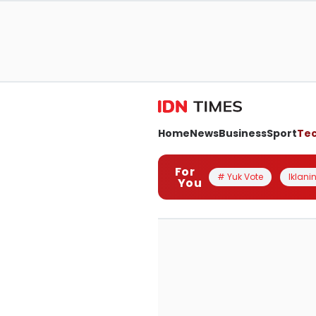
Home
News
Business
Sport
Te
For
# Yuk Vote
Iklanin
You