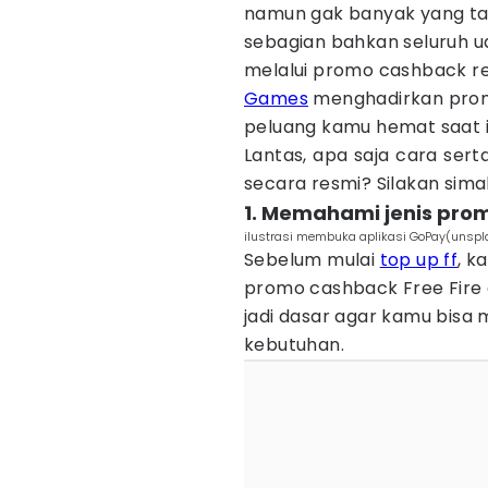
namun gak banyak yang t
sebagian bahkan seluruh u
melalui promo cashback re
Games
menghadirkan promo
peluang kamu hemat saat is
Lantas, apa saja cara ser
secara resmi? Silakan sima
1. Memahami jenis prom
ilustrasi membuka aplikasi GoPay(unspla
Sebelum mulai
top up ff
, k
promo cashback Free Fire 
jadi dasar agar kamu bisa 
kebutuhan.