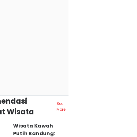
endasi
See
t Wisata
More
Wisata Kawah
Putih Bandung: