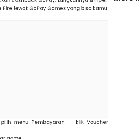
kan cashback GoPay. Langkahnya simpel.
ee Fire lewat GoPay Games yang bisa kamu
, pilih menu Pembayaran → klik Voucher
ftar game.