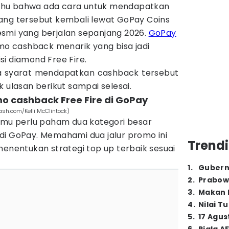
ahu bahwa ada cara untuk mendapatkan
ang tersebut kembali lewat GoPay Coins
smi yang berjalan sepanjang 2026.
GoPay
 cashback menarik yang bisa jadi
i diamond Free Fire.
ta syarat mendapatkan cashback tersebut
k ulasan berikut sampai selesai.
o cashback Free Fire di GoPay
sh.com/Kelli McClintock)
amu perlu paham dua kategori besar
di GoPay. Memahami dua jalur promo ini
Trendi
menentukan strategi top up terbaik sesuai
1
.
Gubern
2
.
Prabow
3
.
Makan B
4
.
Nilai T
5
.
17 Agus