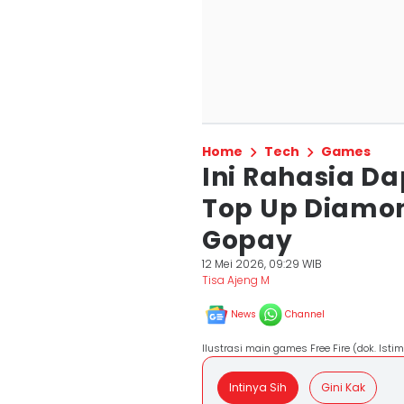
Home
Tech
Games
Ini Rahasia D
Top Up Diamon
Gopay
12 Mei 2026, 09:29 WIB
Tisa Ajeng M
News
Channel
Ilustrasi main games Free Fire (dok. Isti
Intinya Sih
Gini Kak