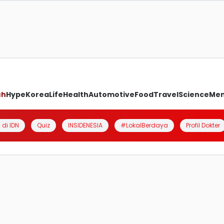
ch
Hype
Korea
Life
Health
Automotive
Food
Travel
Science
Me
 di IDN
Quiz
INSIDENESIA
#LokalBerdaya
Profil Dokter