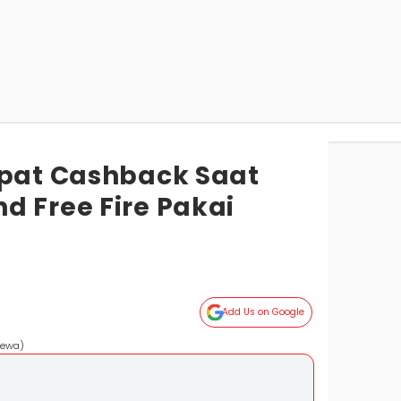
apat Cashback Saat
d Free Fire Pakai
Add Us on Google
mewa)