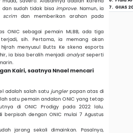
6
.
Piala A
r
muda, Savero. Alasannya adalah karena
7
.
GIIAS 2
dan sudah tidak bisa
improve
. Namun, ia
m
scrim
dan memberikan arahan pada
as ONIC sebagai pemain MLBB, ada tiga
erjadi, sih. Pertama, ia memang akan
hijrah menyusul Butts Ke skena esports
ir, ia bisa beralih menjadi
analyst
seperti
marin.
gan Kairi, saatnya Nnael mencari
el adalah salah satu
jungler
papan atas di
salah satu pemain andalan ONIC yang tetap
utnya di ONIC Prodigy pada 2022 lalu.
di berpisah dengan ONIC mulai 7 Agustus
dah jarang sekali dimainkan. Pasalnya,