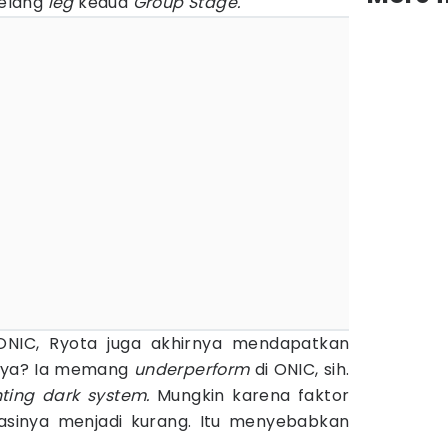
jelang
leg
kedua
Group Stage.
NIC, Ryota juga akhirnya mendapatkan
nnya? Ia memang
underperform
di ONIC, sih.
ting dark system.
Mungkin karena faktor
asinya menjadi kurang. Itu menyebabkan