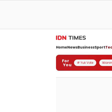
Home
News
Business
Sport
Te
For
# Yuk Vote
Iklanin
You