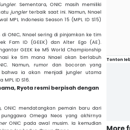
jungler
. Sementara, ONIC masih memiliki
satu
jungler
terbaik saat ini. Namun, Nnael
al MPL Indonesia Season 15 (MPL ID S15)
di ONIC, Nnael sering di pinjamkan ke tim
Geek Fam ID (GEEK) dan Alter Ego (AE).
ngantar GEEK ke M5 World Championship
irmasi ke tim mana Nnael akan berlabuh
Tonton leb
ONIC. Namun, rumor dan bocoran yang
 bahwa ia akan menjadi jungler utama
a MPL ID S16.
rsama, Ryota resmi berpisah dengan
lu, ONIC mendatangkan pemain baru dari
ta, punggawa Omega Neos yang akhirnya
ner
ONIC pada awal musim. Ia kemudian
More 