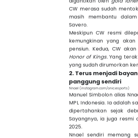
digantikan oleh
gold lane
CW merasa sudah mentok 
masih membantu dala
Savero.
Meskipun CW resmi dilep
kemungkinan yang akan t
pensiun. Kedua, CW akan 
Honor of Kings.
Yang terakh
yang sudah dirumorkan ke
2. Terus menjadi bayan
panggung sendiri
Nnael (instagram.com/onic.esports)
Manuel Simbolon alias Nna
MPL Indonesia. Ia adalah 
dipertahankan sejak deb
Sayangnya, ia juga resmi 
2025.
Nnael sendiri memang su