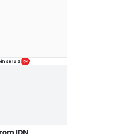
ih seru di
from IDN