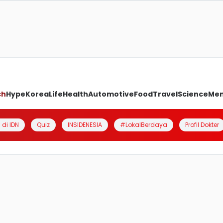
ch
Hype
Korea
Life
Health
Automotive
Food
Travel
Science
Me
 di IDN
Quiz
INSIDENESIA
#LokalBerdaya
Profil Dokter