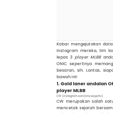
Kabar mengejutakan data
Instagram mereka, tim 
lepas 3
player MLBB
anda
ONIC sepertinya meman
besaran, sih. Lantas, sia
bawah ini!
1. Gold laner andalan 
player MLBB
CW (instagram.com/onic.esports)
CW merupakan salah sa
mencetak sejarah bersam