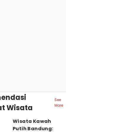
endasi
See
t Wisata
More
Wisata Kawah
Putih Bandung: