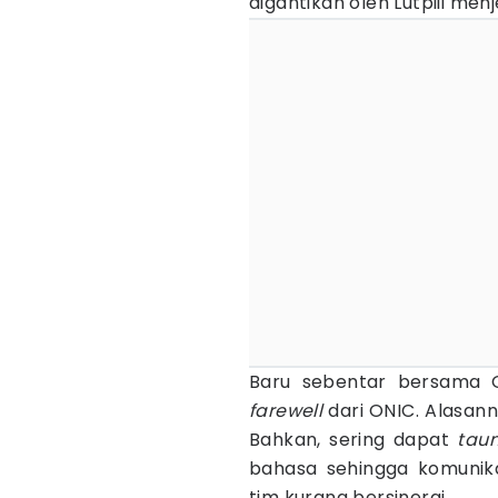
digantikan oleh Lutpiii men
Baru sebentar bersama O
farewell
dari ONIC. Alasa
Bahkan, sering dapat
taun
bahasa sehingga komunik
tim kurang bersinergi.