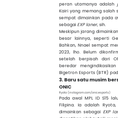
peran utamanya adalah
Kairi yang memang salah 
sempat dimainkan pada aw
sebagai
EXP laner
, sih.
Meskipun jarang dimainkan 
besar lainnya, seperti 
Bahkan, Nnael sempat me
2023, lho. Belum dikonf
setelah berpisah dari 
beredar mengindikasikan
Bigetron Esports (BTR) pad
3. Baru satu musim be
ONIC
Ryota (instagram.com/onic.esports)
Pada awal MPL ID S15 la
Filipina. Ia adalah Ryo
dimainkan sebagai
EXP la