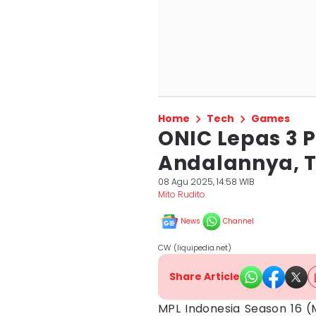
Home
Tech
Games
ONIC Lepas 3 
Andalannya, 
08 Agu 2025, 14:58 WIB
Mito Rudito
News
Channel
CW (liquipedia.net)
Share Article
MPL Indonesia Season 16 (M