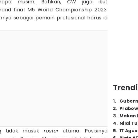
erapa musim. Bahkan, CW juga ikut
and final M5 World Championship 2023.
nya sebagai pemain profesional harus ia
Trendi
1
.
Gubern
2
.
Prabow
3
.
Makan B
4
.
Nilai T
g tidak masuk
roster
utama. Posisinya
5
.
17 Agus